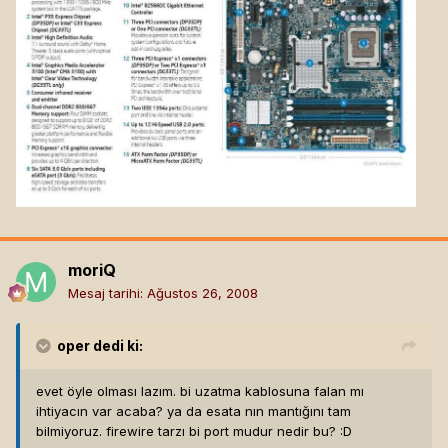
moriQ
Mesaj tarihi:
Ağustos 26, 2008
oper
dedi ki:
evet öyle olması lazım. bi uzatma kablosuna falan mı
ihtiyacın var acaba? ya da esata nın mantığını tam
bilmiyoruz. firewire tarzı bi port mudur nedir bu? :D