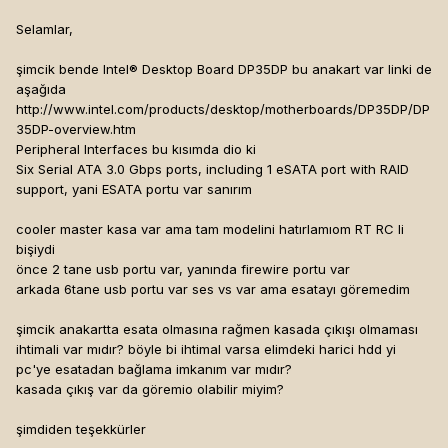
Selamlar,
şimcik bende Intel® Desktop Board DP35DP bu anakart var linki de
aşağıda
http://www.intel.com/products/desktop/motherboards/DP35DP/DP
35DP-overview.htm
Peripheral Interfaces bu kısımda dio ki
Six Serial ATA 3.0 Gbps ports, including 1 eSATA port with RAID
support, yani ESATA portu var sanırım
cooler master kasa var ama tam modelini hatırlamıom RT RC li
bişiydi
önce 2 tane usb portu var, yanında firewire portu var
arkada 6tane usb portu var ses vs var ama esatayı göremedim
şimcik anakartta esata olmasına rağmen kasada çıkışı olmaması
ihtimali var mıdır? böyle bi ihtimal varsa elimdeki harici hdd yi
pc'ye esatadan bağlama imkanım var mıdır?
kasada çıkış var da göremio olabilir miyim?
şimdiden teşekkürler