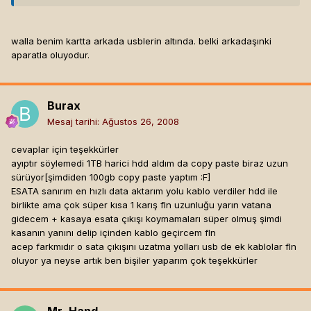
walla benim kartta arkada usblerin altında. belki arkadaşınki
aparatla oluyodur.
Burax
Mesaj tarihi:
Ağustos 26, 2008
cevaplar için teşekkürler
ayıptır söylemedi 1TB harici hdd aldım da copy paste biraz uzun
sürüyor[şimdiden 100gb copy paste yaptım :F]
ESATA sanırım en hızlı data aktarım yolu kablo verdiler hdd ile
birlikte ama çok süper kısa 1 karış fln uzunluğu yarın vatana
gidecem + kasaya esata çıkışı koymamaları süper olmuş şimdi
kasanın yanını delip içinden kablo geçircem fln
acep farkmıdır o sata çıkışını uzatma yolları usb de ek kablolar fln
oluyor ya neyse artık ben bişiler yaparım çok teşekkürler