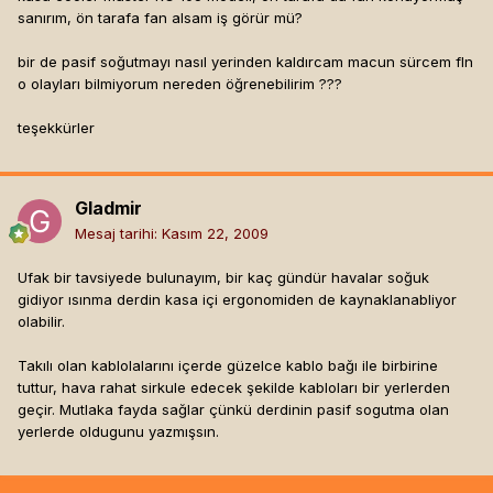
sanırım, ön tarafa fan alsam iş görür mü?
bir de pasif soğutmayı nasıl yerinden kaldırcam macun sürcem fln
o olayları bilmiyorum nereden öğrenebilirim ???
teşekkürler
Gladmir
Mesaj tarihi:
Kasım 22, 2009
Ufak bir tavsiyede bulunayım, bir kaç gündür havalar soğuk
gidiyor ısınma derdin kasa içi ergonomiden de kaynaklanabliyor
olabilir.
Takılı olan kablolalarını içerde güzelce kablo bağı ile birbirine
tuttur, hava rahat sirkule edecek şekilde kabloları bir yerlerden
geçir. Mutlaka fayda sağlar çünkü derdinin pasif sogutma olan
yerlerde oldugunu yazmışsın.