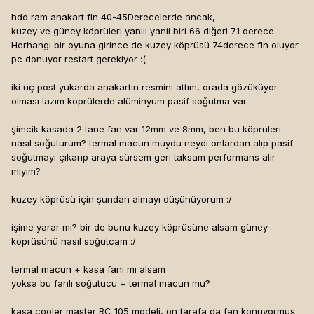
hdd ram anakart fln 40-45Derecelerde ancak,
kuzey ve güney köprüleri yaniii yanii biri 66 diğeri 71 derece.
Herhangi bir oyuna girince de kuzey köprüsü 74derece fln oluyor
pc donuyor restart gerekiyor :(
iki üç post yukarda anakartın resmini attım, orada gözüküyor
olması lazım köprülerde alüminyum pasif soğutma var.
şimcik kasada 2 tane fan var 12mm ve 8mm, ben bu köprüleri
nasıl soğuturum? termal macun muydu neydi onlardan alıp pasif
soğutmayı çıkarıp araya sürsem geri taksam performans alır
mıyım?=
kuzey köprüsü için şundan almayı düşünüyorum :/
işime yarar mı? bir de bunu kuzey köprüsüne alsam güney
köprüsünü nasıl soğutcam :/
termal macun + kasa fanı mı alsam
yoksa bu fanlı soğutucu + termal macun mu?
kasa cooler master RC 105 modeli, ön tarafa da fan konuyormuş