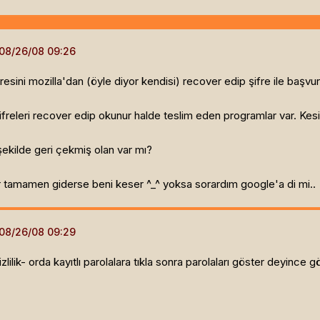
sini mozilla'dan (öyle diyor kendisi) recover edip şifre ile başvur
freleri recover edip okunur halde teslim eden programlar var. Kesi
u şekilde geri çekmiş olan var mı?
ler tamamen giderse beni keser ^_^ yoksa sorardım google'a di mi..
gizlilik- orda kayıtlı parolalara tıkla sonra parolaları göster deyinc