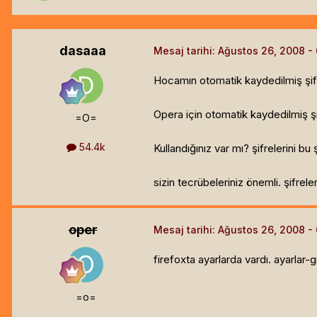
dasaaa
Mesaj tarihi:
Ağustos 26, 2008
Hocamın otomatik kaydedilmiş şifre
Opera için otomatik kaydedilmiş şi
=O=
54.4k
Kullandığınız var mı? şifrelerini b
sizin tecrübeleriniz önemli. şifre
oper
Mesaj tarihi:
Ağustos 26, 2008
firefoxta ayarlarda vardı. ayarlar-
=o=