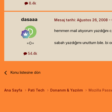
8.4k
dasaaa
Mesaj tarihi:
Ağustos 26, 2008
hemmen mail atıyorum yazdığını c/p
sabah yazdığımı unuttum bile. bi o
=O=
54.4k
Konu listesine dön
Ana Sayfa
Pati Tech
Donanım & Yazılım
Mozilla Pass