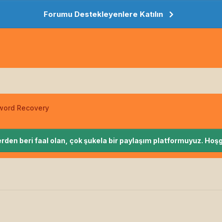
Forumu Destekleyenlere Katılın
word Recovery
rden beri faal olan, çok şukela bir paylaşım platformuyuz. Hoşg