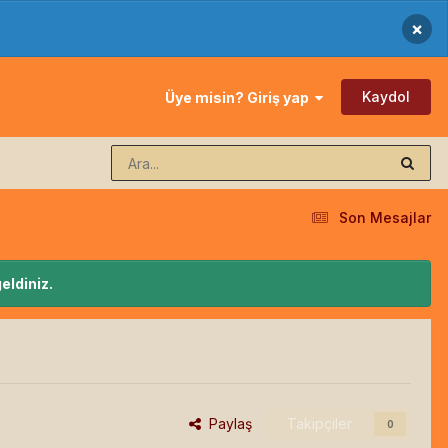
×
Kaydol
Üye misin? Giriş yap
Son Mesajlar
eldiniz.
Paylaş
Takipçiler
0