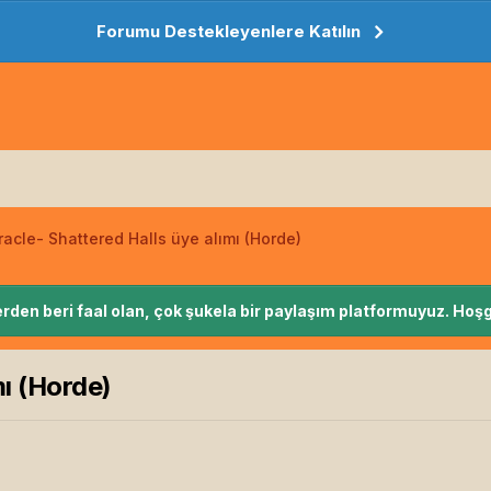
Forumu Destekleyenlere Katılın
racle- Shattered Halls üye alımı (Horde)
rden beri faal olan, çok şukela bir paylaşım platformuyuz. Hoşg
mı (Horde)