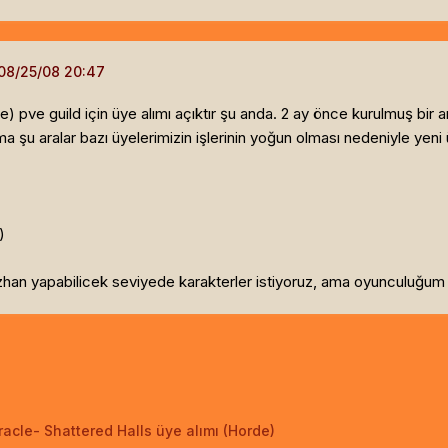
e) pve guild için üye alımı açıktır şu anda. 2 ay önce kurulmuş bir 
 ama şu aralar bazı üyelerimizin işlerinin yoğun olması nedeniyle yeni
)
zhan yapabilicek seviyede karakterler istiyoruz, ama oyunculuğum i
racle- Shattered Halls üye alımı (Horde)