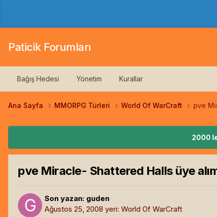
Paticik Forumları
Bağış Hedesi
Yönetim
Kurallar
Ana Sayfa
MMORPG Türleri
World Of WarCraft
pve Mi
2000 le
pve Miracle- Shattered Halls üye alı
Son yazan:
guden
Ağustos 25, 2008
yeri:
World Of WarCraft