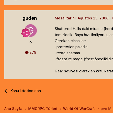
guden
Mesaj tarihi:
Ağustos 25, 2008
Shattered Halls daki miracle (hord
temizledik. Baya hızlı ilerliyoruz,
Gereken class lar:
=o=
-protection paladin
879
-resto shaman
-frost/fire mage (frost önceliklidir
Gear seviyesi olarak en kötü kara
Konu listesine dön
Ana Sayfa
MMORPG Türleri
World Of WarCraft
pve Mi