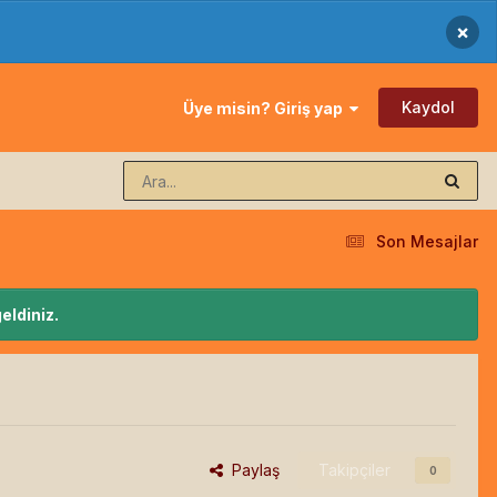
×
Kaydol
Üye misin? Giriş yap
Son Mesajlar
eldiniz.
Paylaş
Takipçiler
0