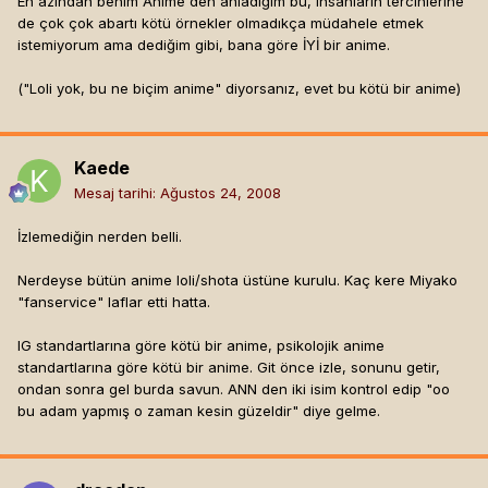
En azından benim Anime'den anladığım bu, insanların tercihlerine
de çok çok abartı kötü örnekler olmadıkça müdahele etmek
istemiyorum ama dediğim gibi, bana göre İYİ bir anime.
("Loli yok, bu ne biçim anime" diyorsanız, evet bu kötü bir anime)
Kaede
Mesaj tarihi:
Ağustos 24, 2008
İzlemediğin nerden belli.
Nerdeyse bütün anime loli/shota üstüne kurulu. Kaç kere Miyako
"fanservice" laflar etti hatta.
IG standartlarına göre kötü bir anime, psikolojik anime
standartlarına göre kötü bir anime. Git önce izle, sonunu getir,
ondan sonra gel burda savun. ANN den iki isim kontrol edip "oo
bu adam yapmış o zaman kesin güzeldir" diye gelme.