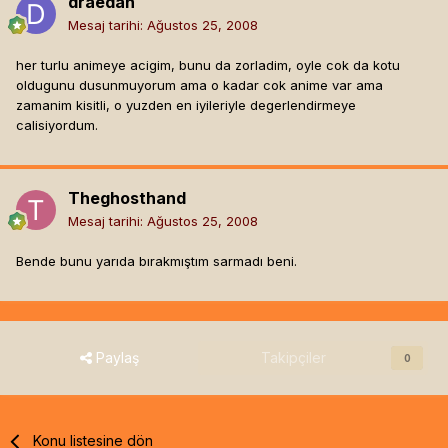
draedan
Mesaj tarihi:
Ağustos 25, 2008
her turlu animeye acigim, bunu da zorladim, oyle cok da kotu
oldugunu dusunmuyorum ama o kadar cok anime var ama
zamanim kisitli, o yuzden en iyileriyle degerlendirmeye
calisiyordum.
Theghosthand
Mesaj tarihi:
Ağustos 25, 2008
Bende bunu yarıda bırakmıştım sarmadı beni.
Paylaş
Takipçiler
0
Konu listesine dön