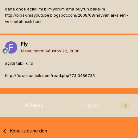
daha önce açıldı mı bilmiyorum ama buyrun bakalım
http://bibakimayoutube.blogspot.com/2008/08/hayvanlar-alemi-
ve-metal-mzik.html
Fly
Mesaj tarihi:
Ağustos 22, 2008
açıldı tabii ki :d
http://forum.paticik.com/read.php?73,3486735
Paylaş
Takipçiler
0
Konu listesine dön