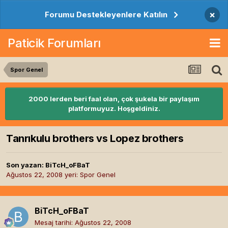
×
Forumu Destekleyenlere Katılın
Paticik Forumları
Spor Genel
2000 lerden beri faal olan, çok şukela bir paylaşım
platformuyuz. Hoşgeldiniz.
Tanrıkulu brothers vs Lopez brothers
Son yazan:
BiTcH_oFBaT
Ağustos 22, 2008
yeri:
Spor Genel
BiTcH_oFBaT
Mesaj tarihi:
Ağustos 22, 2008