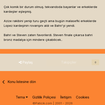
Çok komik bir durum olmuş. tekvandoda bayanlar ve erkeklerde
kardeşler eşleşmiş.
Azize rakibini yenip turu geçti ama bugün malasefki erkeklerde
Lopez kardeşinin rovanşını aldı ve Bahri'yi yendi.
Bahri ve Steven zaten favorilerdi. Steven finale çıkarsa bahri
bronz madalya için mindere çıkabilicek..
Paylaş
Takipçiler
0
Konu listesine dön
Tema
Gizlilik Poliçesi
İletişim
Cookies
©Paticik.com | 2001 - 2026