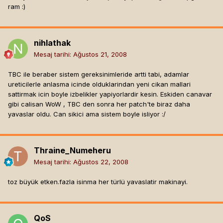
ram :)
nihlathak
Mesaj tarihi:
Ağustos 21, 2008
TBC ile beraber sistem gereksinimleride artti tabi, adamlar
ureticilerle anlasma icinde olduklarindan yeni cikan mallari
sattirmak icin boyle izbelikler yapiyorlardir kesin. Eskiden canavar
gibi calisan WoW , TBC den sonra her patch'te biraz daha
yavaslar oldu. Can sikici ama sistem boyle isliyor :/
Thraine_Numeheru
Mesaj tarihi:
Ağustos 22, 2008
toz büyük etken.fazla isinma her türlü yavaslatir makinayi.
QoS