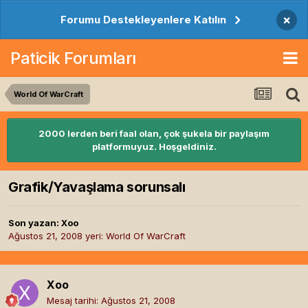
×
Forumu Destekleyenlere Katılın
Paticik Forumları
World Of WarCraft
2000 lerden beri faal olan, çok şukela bir paylaşım
platformuyuz. Hoşgeldiniz.
Grafik/Yavaşlama sorunsalı
Son yazan:
Xoo
Ağustos 21, 2008
yeri:
World Of WarCraft
Xoo
Mesaj tarihi:
Ağustos 21, 2008