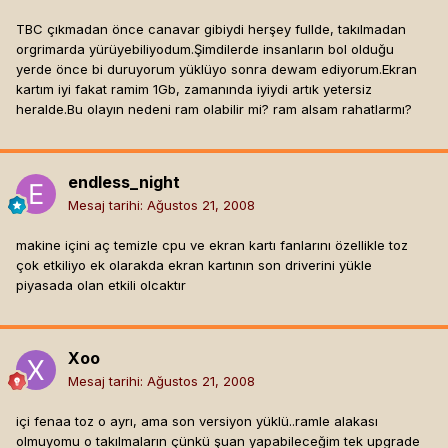
TBC çıkmadan önce canavar gibiydi herşey fullde, takılmadan
orgrimarda yürüyebiliyodum.Şimdilerde insanların bol olduğu
yerde önce bi duruyorum yüklüyo sonra dewam ediyorum.Ekran
kartım iyi fakat ramim 1Gb, zamanında iyiydi artık yetersiz
heralde.Bu olayın nedeni ram olabilir mi? ram alsam rahatlarmı?
endless_night
Mesaj tarihi:
Ağustos 21, 2008
makine içini aç temizle cpu ve ekran kartı fanlarını özellikle toz
çok etkiliyo ek olarakda ekran kartının son driverini yükle
piyasada olan etkili olcaktır
Xoo
Mesaj tarihi:
Ağustos 21, 2008
içi fenaa toz o ayrı, ama son versiyon yüklü..ramle alakası
olmuyomu o takılmaların çünkü şuan yapabileceğim tek upgrade