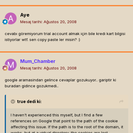
Aye
Mesaj tarihi:
Ağustos 20, 2008
cevabı göremiyorum trial account almak için bile kredi kart bilgisi
istiyorlar wtf. sen copy paste ler misin? :)
Mum_Chamber
Mesaj tarihi:
Ağustos 20, 2008
google aramasindan gelince cevaplar gozukuyor.. gariptir ki
buradan gidince gozukmedi..
true
dedi ki:
I haven't experienced this myself, but I find a few
references on Google that point to the path of the cookie
affecting this issue. If the path is to the root of the domain, it
works, but at a virtual directory, the cookies are lost