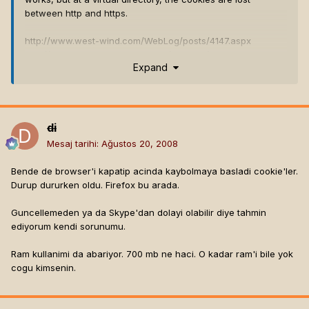
between http and https.
http://www.west-wind.com/WebLog/posts/4147.aspx
http://www.webmasterworld.com/forum21/7475.htm
Expand
Perhaps try setting the path to the root of your domain and
see if you can access the cookie in both http and https
pages?
di
Mesaj tarihi:
Ağustos 20, 2008
Bende de browser'i kapatip acinda kaybolmaya basladi cookie'ler.
Durup dururken oldu. Firefox bu arada.
Guncellemeden ya da Skype'dan dolayi olabilir diye tahmin
ediyorum kendi sorunumu.
Ram kullanimi da abariyor. 700 mb ne haci. O kadar ram'i bile yok
cogu kimsenin.