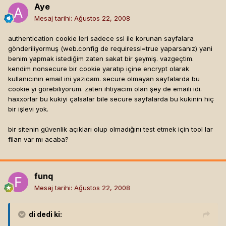
Aye
Mesaj tarihi:
Ağustos 22, 2008
authentication cookie leri sadece ssl ile korunan sayfalara
gönderiliyormuş (web.config de requiressl=true yaparsanız) yani
benim yapmak istediğim zaten sakat bir şeymiş. vazgeçtim.
kendim nonsecure bir cookie yaratıp içine encrypt olarak
kullanıcının email ini yazıcam. secure olmayan sayfalarda bu
cookie yi görebiliyorum. zaten ihtiyacım olan şey de emaili idi.
haxxorlar bu kukiyi çalsalar bile secure sayfalarda bu kukinin hiç
bir işlevi yok.
bir sitenin güvenlik açıkları olup olmadığını test etmek için tool lar
filan var mı acaba?
funq
Mesaj tarihi:
Ağustos 22, 2008
di
dedi ki: