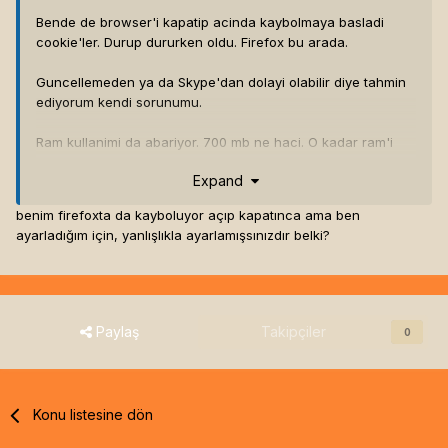
Bende de browser'i kapatip acinda kaybolmaya basladi
cookie'ler. Durup dururken oldu. Firefox bu arada.
Guncellemeden ya da Skype'dan dolayi olabilir diye tahmin
ediyorum kendi sorunumu.
Ram kullanimi da abariyor. 700 mb ne haci. O kadar ram'i
bile yok cogu kimsenin.
Expand
benim firefoxta da kayboluyor açıp kapatınca ama ben
ayarladığım için, yanlışlıkla ayarlamışsınızdır belki?
Paylaş
Takipçiler
0
Konu listesine dön