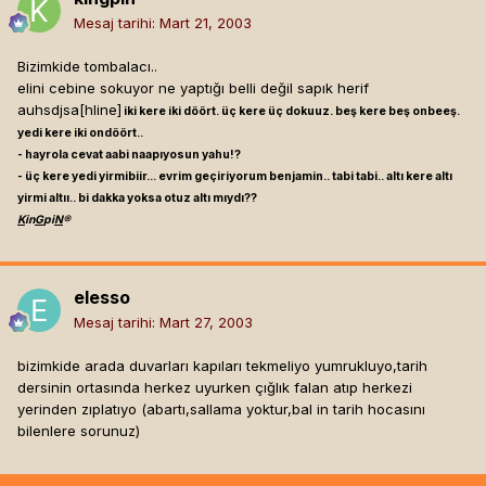
Mesaj tarihi:
Mart 21, 2003
Bizimkide tombalacı..
elini cebine sokuyor ne yaptığı belli değil sapık herif
auhsdjsa[hline]
iki kere iki döört. üç kere üç dokuuz. beş kere beş onbeeş.
yedi kere iki ondöört..
- hayrola cevat aabi naapıyosun yahu!?
- üç kere yedi yirmibiir... evrim geçiriyorum benjamin.. tabi tabi.. altı kere altı
yirmi altıı.. bi dakka yoksa otuz altı mıydı??
K
in
G
pi
N
®
elesso
Mesaj tarihi:
Mart 27, 2003
bizimkide arada duvarları kapıları tekmeliyo yumrukluyo,tarih
dersinin ortasında herkez uyurken çığlık falan atıp herkezi
yerinden zıplatıyo (abartı,sallama yoktur,bal in tarih hocasını
bilenlere sorunuz)