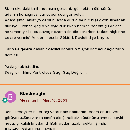
Bizim okuldaki tarih hocasını görseniz gülmekten ölürsünüz
adamın konuşması ztn süper sesi gür böle...
Adam şimdi anlatıyo dersi bi anda duruo ve hiç bişey konuşmadan
duruyo...Transa geçio ve öyle dururken herkes hocam şu devlet
nezaman yıkıldı bu savaş nezamn fln die sorarken (adam hiçbirine
cevap vermio) Aniden mesela Göktürk Devleti diye başlıo...
Tarih Belgelere dayanır dedimi koparsınız...Çok komedi geçio tarih
dersleri...
Paylaşmak istedim...
Sevgiler...[hline]
Kontrolsüz Güç, Güç Değildir...
Blackeagle
Mesaj tarihi:
Mart 16, 2003
Ben lisedeyken bi tarihçi vardı hala hatırlarım...adam önünü zor
görüyodu..Sınavlarda sınıfın aldığı hali siz düşünün..rahmetli şevki
hoca..iyi kalpli bi adamdı..Bak vicdan azabı çektim şimdi..
[hline]
VERGİ AFFINA HAYIR!!!