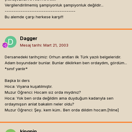
Vergilendirilmemiş şampiyonluk şampiyonluk değildir...
----------------------------------------
Bu alemde çarşı herkese karşı!!!
Dagger
Mesaj tarihi:
Mart 21, 2003
Dersanedeki tarihçimiz: Orhun anıtları ilk Türk yazılı belgeleridir.
Adam boyundadır bunlar. Bunlar dikilirken ben ordaydım, gördüm...
*sınıf yarılır*
Başka bi ders
Hoca: Viyana kuşatılmıştır.
Muzur Öğrenci: Hocam siz orda mıydınız?
Hoca: Yok ben orda değildim ama duyduğum kadarıyla sen
ordaymışsın anlat bakalım neler oldu?
Muzur Öğrenci: Şey.. kem küm.. Ben orda diildim hocam.[hline]
kingpin