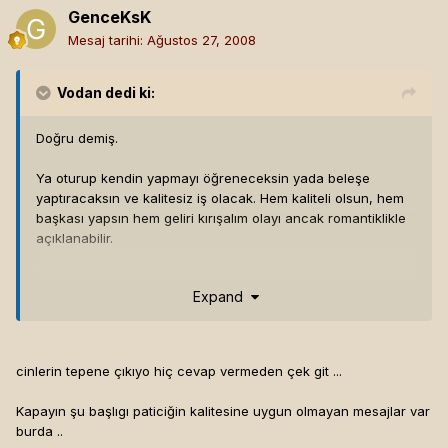
GenceKsK
Mesaj tarihi:
Ağustos 27, 2008
Vodan
dedi ki:
Doğru demiş.
Ya oturup kendin yapmayı öğreneceksin yada beleşe
yaptıracaksın ve kalitesiz iş olacak. Hem kaliteli olsun, hem
başkası yapsın hem geliri kırışalım olayı ancak romantiklikle
açıklanabilir.
Birde msn insanların özelidir bi proje var msne eklermisin
Expand
dendiğği anda benim cinlerim tepeme çıkıyor mesela :)
cinlerin tepene çıkıyo hiç cevap vermeden çek git ...
Kapayın şu başlıgı paticiğin kalitesine uygun olmayan mesajlar var
burda ..