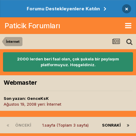
×
Forumu Destekleyenlere Katılın
Paticik Forumları
İnternet
2000 lerden beri faal olan, çok şukela bir paylaşım
platformuyuz. Hoşgeldiniz.
Webmaster
Son yazan:
GenceKsK
Ağustos 19, 2008
yeri:
İnternet
ÖNCEKI
1.sayfa (Toplam 3 sayfa)
SONRAKI