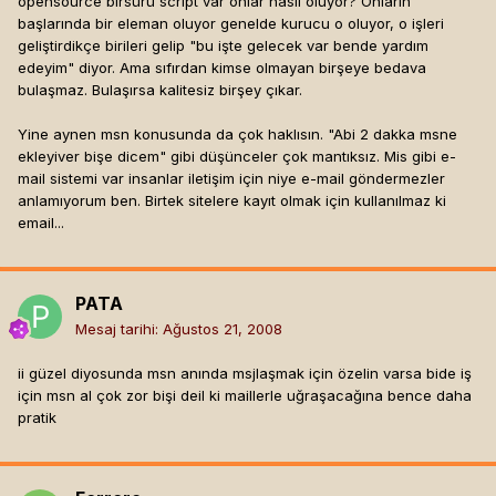
opensource birsürü script var onlar nasıl oluyor? Onların
başlarında bir eleman oluyor genelde kurucu o oluyor, o işleri
geliştirdikçe birileri gelip "bu işte gelecek var bende yardım
edeyim" diyor. Ama sıfırdan kimse olmayan birşeye bedava
bulaşmaz. Bulaşırsa kalitesiz birşey çıkar.
Yine aynen msn konusunda da çok haklısın. "Abi 2 dakka msne
ekleyiver bişe dicem" gibi düşünceler çok mantıksız. Mis gibi e-
mail sistemi var insanlar iletişim için niye e-mail göndermezler
anlamıyorum ben. Birtek sitelere kayıt olmak için kullanılmaz ki
email...
PATA
Mesaj tarihi:
Ağustos 21, 2008
ii güzel diyosunda msn anında msjlaşmak için özelin varsa bide iş
için msn al çok zor bişi deil ki maillerle uğraşacağına bence daha
pratik