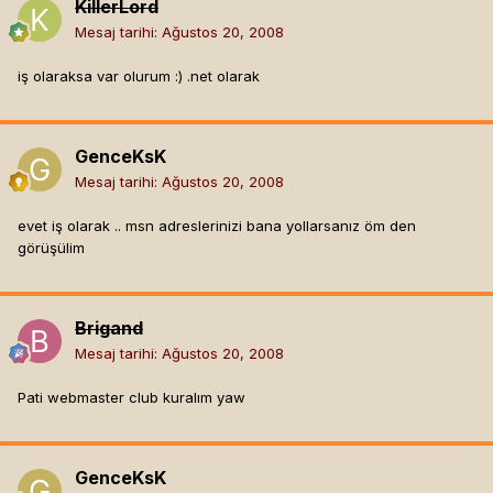
KillerLord
Mesaj tarihi:
Ağustos 20, 2008
iş olaraksa var olurum :) .net olarak
GenceKsK
Mesaj tarihi:
Ağustos 20, 2008
evet iş olarak .. msn adreslerinizi bana yollarsanız öm den
görüşülim
Brigand
Mesaj tarihi:
Ağustos 20, 2008
Pati webmaster club kuralım yaw
GenceKsK