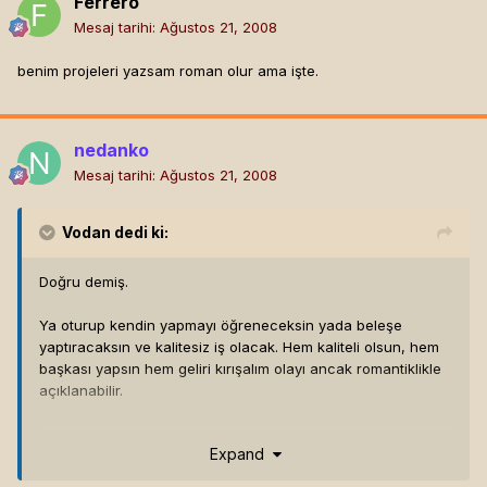
Ferrero
Mesaj tarihi:
Ağustos 21, 2008
benim projeleri yazsam roman olur ama işte.
nedanko
Mesaj tarihi:
Ağustos 21, 2008
Vodan
dedi ki:
Doğru demiş.
Ya oturup kendin yapmayı öğreneceksin yada beleşe
yaptıracaksın ve kalitesiz iş olacak. Hem kaliteli olsun, hem
başkası yapsın hem geliri kırışalım olayı ancak romantiklikle
açıklanabilir.
Birde msn insanların özelidir bi proje var msne eklermisin
Expand
dendiğği anda benim cinlerim tepeme çıkıyor mesela :)