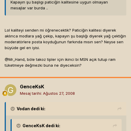
Kapayın şu başlıgı paticiğin kalitesine uygun olmayan
mesajlar var burda ..
Lol kaliteyi senden mi öğrenecektik? Paticiğin kalitesi diyerek
aklınca modlara yağ çekip, kapayın şu başlığı diyerek yağ çektiğin
moderatörlere posta koyduğunun farkında mısın sen? Neyse sen
büyüde gel en iyisi.
@Mr_Hand, böle takoz tipler için ikinci bi MSN açık tutup ram
tüketmeye değmezki buna ne diyeceksin?
GenceKsK
Mesaj tarihi:
Ağustos 27, 2008
Vodan
dedi ki:
GenceKsK
dedi ki: