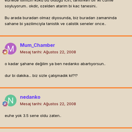
euheue isimizin koku bu oldugu icin, tanitirken bir iki cumle
soyluyorum.. okdir, ozelden atarim bi kac tanesini..
Bu arada buradan olmaz diyosunda, biz buradan zamaninda
sahane bi yazilimciyla tanistik ve calistik seneler once..
Mum_Chamber
Mesaj tarihi:
Ağustos 22, 2008
o kadar şahane değilim ya ben nedanko abartıyorsun..
dur bi dakika... biz sizle çalışmadık ki!?!?
nedanko
Mesaj tarihi:
Ağustos 22, 2008
euhe yok 3.5 sene oldu zaten..