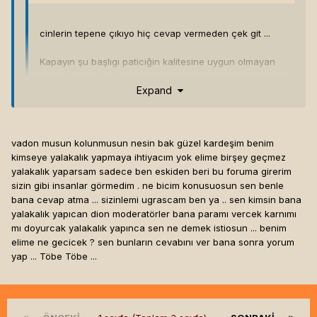
cinlerin tepene çıkıyo hiç cevap vermeden çek git ...
Kapayın şu başlıgı paticiğin kalitesine uygun olmayan
mesajlar var burda ..
Expand
Lol kaliteyi senden mi öğrenecektik? Paticiğin kalitesi
vadon musun kolunmusun nesin bak güzel kardeşim benim
diyerek aklınca modlara yağ çekip, kapayın şu başlığı
kimseye yalakalık yapmaya ihtiyacım yok elime birşey geçmez
diyerek yağ çektiğin moderatörlere posta koyduğunun
yalakalık yaparsam sadece ben eskiden beri bu foruma girerim
farkında mısın sen? Neyse sen büyüde gel en iyisi.
sizin gibi insanlar görmedim . ne bicim konusuosun sen benle
bana cevap atma ... sizinlemi ugrascam ben ya .. sen kimsin bana
@Mr_Hand, böle takoz tipler için ikinci bi MSN açık tutup ram
yalakalık yapıcan dion moderatörler bana paramı vercek karnımı
tüketmeye değmezki buna ne diyeceksin?
mı doyurcak yalakalık yapınca sen ne demek istiosun ... benim
elime ne gecicek ? sen bunların cevabını ver bana sonra yorum
yap ... Töbe Töbe ...