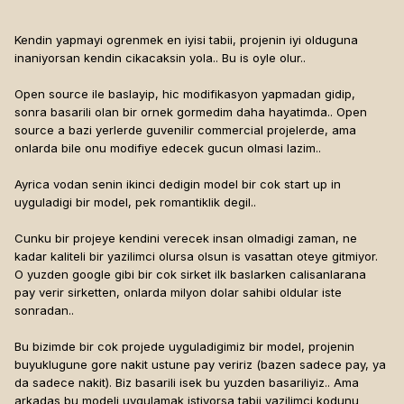
Kendin yapmayi ogrenmek en iyisi tabii, projenin iyi olduguna
inaniyorsan kendin cikacaksin yola.. Bu is oyle olur..
Open source ile baslayip, hic modifikasyon yapmadan gidip,
sonra basarili olan bir ornek gormedim daha hayatimda.. Open
source a bazi yerlerde guvenilir commercial projelerde, ama
onlarda bile onu modifiye edecek gucun olmasi lazim..
Ayrica vodan senin ikinci dedigin model bir cok start up in
uyguladigi bir model, pek romantiklik degil..
Cunku bir projeye kendini verecek insan olmadigi zaman, ne
kadar kaliteli bir yazilimci olursa olsun is vasattan oteye gitmiyor.
O yuzden google gibi bir cok sirket ilk baslarken calisanlarana
pay verir sirketten, onlarda milyon dolar sahibi oldular iste
sonradan..
Bu bizimde bir cok projede uyguladigimiz bir model, projenin
buyuklugune gore nakit ustune pay veririz (bazen sadece pay, ya
da sadece nakit). Biz basarili isek bu yuzden basariliyiz.. Ama
arkadas bu modeli uygulamak istiyorsa tabii yazilimci kodunu