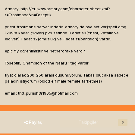
Armory: http://eu.wowarmory.com/character-sheet.xml?
r=Frostmane&n=Foseptik
priest frostmane server ındadır. armory de pve set var(spell dmg
1209'a kadar çıkıyor) pvp setinde 3 adet s3(chest, kafalık ve
eldiven) 1 adet s2(omuzluk) ve 1 adet s1(pantalon) vardır.
epic fly öğrenilmiştir ve netherdrake vardır.
Foseptik, Champion of the Naaru ' tag vardır
fiyat olarak 200-250 arası düşünüyorum. Takas olucaksa sadece
paladin istiyorum (blood elf male female farketmez)
email :
th3_punish3r1905@hotmail.com
Paylaş
Takipçiler
0