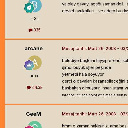
ya olay davayı açtığı zaman deil..
devlet avukatları....ve adam bu d
=o=
335
arcane
Mesaj tarihi:
Mart 26, 2003
belediye başkanı tayyip efendi kal
şimdi büyük işler peşinde
yetmedi hala soyuyor
=o=
gerçi o davaları kazanabileceğini
44.3k
başbakan olmuşsun insan utanır va
inferior,until the color of a man's skin 
GeeM
Mesaj tarihi:
Mart 26, 2003
hmm o zaman haklısınız. ama bazı k