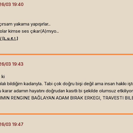
ırsam yakama yapışırlar..
iolar kimse ses çıkar(A)mıyo..
// [L.u.¢.!.]
 ki
lı bildiğim kadarıyla. Tabi çok doğru bişi değil ama insan hakkı iş
arar adamın hayatını doğrudan kasıtlı bi şekilde olumsuz etkiliyor
MIN RENGINE BAĞLAYAN ADAM BIRAK ERKEGI, TRAVESTI BILE