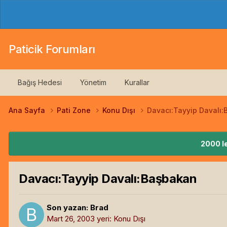
Paticik Forumları
Bağış Hedesi
Yönetim
Kurallar
Ana Sayfa
Pati Zone
Konu Dışı
Davacı:Tayyip Davalı
2000 le
Davacı:Tayyip Davalı:Başbakan
Son yazan:
Brad
Mart 26, 2003
yeri:
Konu Dışı