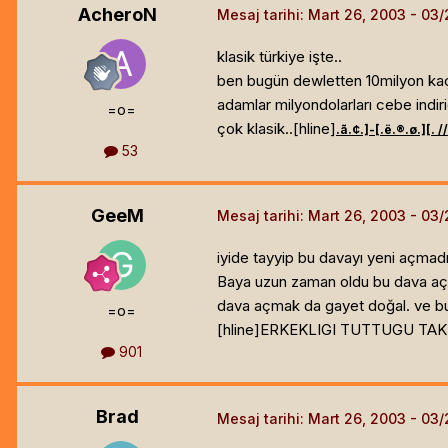
AcheroN
Mesaj tarihi:
Mart 26, 2003
klasik türkiye işte..
ben bugün dewletten 10milyon kaç
adamlar milyondolarları cebe indir
=o=
çok klasik..[hline]
.ã.¢.]
-[.ë.®.ø.]
[. /
53
GeeM
Mesaj tarihi:
Mart 26, 2003
iyide tayyip bu davayı yeni açmadı
Baya uzun zaman oldu bu dava açıla
dava açmak da gayet doğal. ve bu k
=o=
[hline]
ERKEKLIGI TUTTUGU TAKI
901
Brad
Mesaj tarihi:
Mart 26, 2003