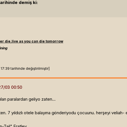
arihinde demiş ki:
er die,live as you can die tomorrow
ining
7:39 tarihinde değiştirilmiştir]
an paralardan geliyo zaten...
n. 7 yıldızlı otele balayına gönderiyodu çocuunu. herşeyi veliah- ehö
n-Tail" Fratley