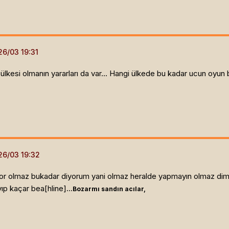
a ülkesi olmanın yararları da var... Hangi ülkede bu kadar ucun oyun 
yor olmaz bukadar diyorum yani olmaz heralde yapmayın olmaz dimi
ıp kaçar bea[hline]
...Bozarmı sandın acılar,