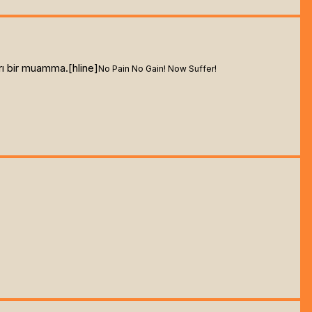
rı bir muamma.[hline]
No Pain No Gain! Now Suffer!