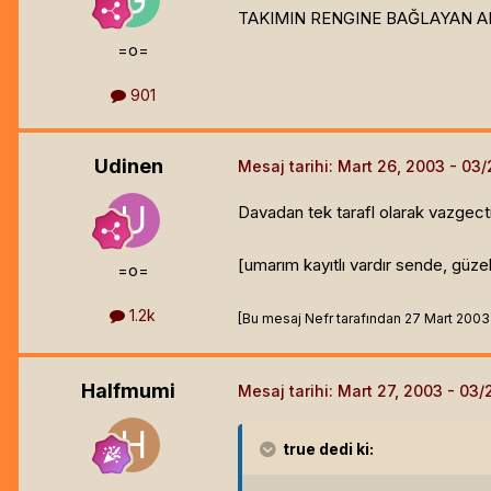
TAKIMIN RENGINE BAĞLAYAN AD
=o=
901
Udinen
Mesaj tarihi:
Mart 26, 2003
Davadan tek tarafl olarak vazgecti
[umarım kayıtlı vardır sende, güz
=o=
1.2k
[Bu mesaj Nefr tarafından 27 Mart 2003 1
Halfmumi
Mesaj tarihi:
Mart 27, 2003
true
dedi ki: