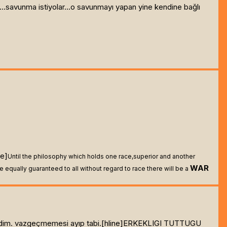
...savunma istiyolar...o savunmayı yapan yine kendine bağlı
ne]
Until the philosophy which holds one race,superior and another
WAR
are equally guaranteed to all without regard to race there will be a
dedim. vazgeçmemesi ayıp tabi.[hline]
ERKEKLIGI TUTTUGU