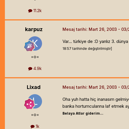
11.2k
karpuz
Mesaj tarihi:
Mart 26, 2003
Var... türkiye de :D yanlız 3. düny
18:57 tarihinde değiştirilmiştir]
=o=
4.9k
Lixad
Mesaj tarihi:
Mart 26, 2003
Oha yuh hatta hiç inanasım gelmi
banka hortumcularına laf etmek ay
Belaya Atlar giderim...
=o=
1k