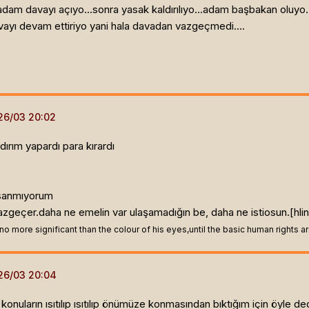
.adam davayı açıyo...sonra yasak kaldırılıyo...adam başbakan oluyo.
avayı devam ettiriyo yani hala davadan vazgeçmedi....
dırım yapardı para kırardı
 sanmıyorum
zgeçer.daha ne emelin var ulaşamadığın be, daha ne istiosun.[hli
is no more significant than the colour of his eyes,until the basic human rights 
onuların ısıtılıp ısıtılıp önümüze konmasından bıktığım için öyle 