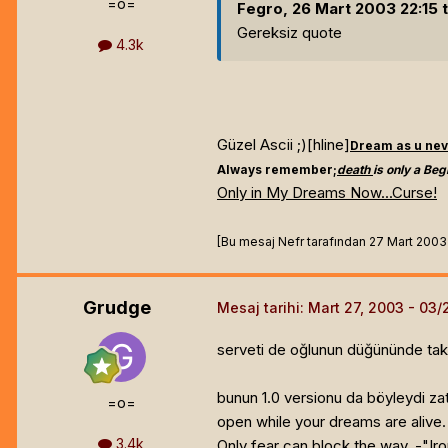
=o=
Fegro, 26 Mart 2003 22:15 t
Gereksiz quote
4.3k
Güzel Ascii ;)[hline]
Dream as u nev
Always remember;
death
is only a Beg
Only in My Dreams Now...Curse!
[Bu mesaj Nefr tarafından 27 Mart 2003 1
Grudge
Mesaj tarihi:
Mart 27, 2003
serveti de oğlunun düğününde takıl
bunun 1.0 versionu da böyleydi zate
=o=
open while your dreams are alive.
3.4k
Only fear can block the way. -"Iro