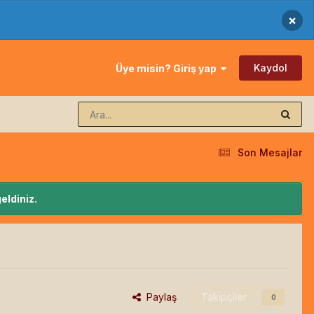
×
Kaydol
Üye misin? Giriş yap
Son Mesajlar
eldiniz.
Paylaş
Takipçiler
0