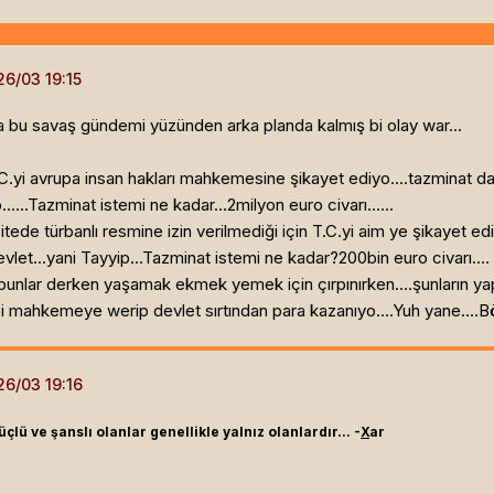
 bu savaş gündemi yüzünden arka planda kalmış bi olay war...
C.yi avrupa insan hakları mahkemesine şikayet ediyo....tazminat da
....Tazminat istemi ne kadar...2milyon euro civarı......
itede türbanlı resmine izin verilmediği için T.C.yi aim ye şikayet e
let...yani Tayyip...Tazminat istemi ne kadar?200bin euro civarı....
r bunlar derken yaşamak ekmek yemek için çırpınırken....şunların yap
mahkemeye werip devlet sırtından para kazanıyo....Yuh yane....Bö
çlü ve şanslı olanlar genellikle yalnız olanlardır... -
X
ar