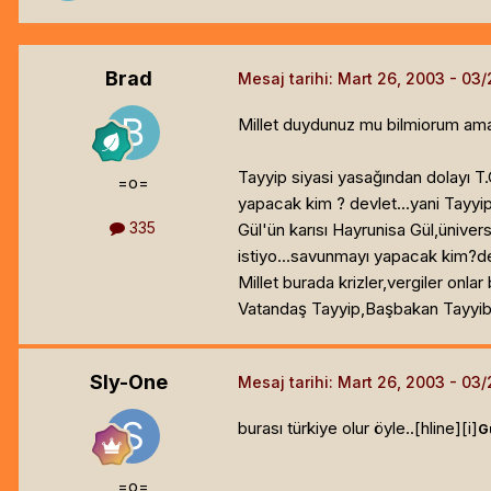
Brad
Mesaj tarihi:
Mart 26, 2003
Millet duydunuz mu bilmiorum ama
Tayyip siyasi yasağından dolayı T.
=o=
yapacak kim ? devlet...yani Tayyip..
335
Gül'ün karısı Hayrunisa Gül,ünivers
istiyo...savunmayı yapacak kim?dev
Millet burada krizler,vergiler onla
Vatandaş Tayyip,Başbakan Tayyibi 
Sly-One
Mesaj tarihi:
Mart 26, 2003
burası türkiye olur öyle..[hline]
[i]
Gü
=o=