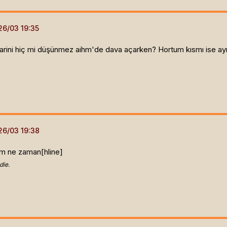
tibarini hiç mi düşünmez aihm'de dava açarken? Hortum kısmı ise ay
ım ne zaman[hline]
die.