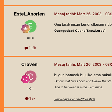
Estel_Anorien
Mesaj tarihi:
Mart 26, 2003
Onu birak insan kendi ülkesinin i
Querquobad Quane[SnowLords]
=o=
11.2k
Craven
Mesaj tarihi:
Mart 26, 2003
bi gün batacak bu ülke ama bakal
I know that I was born and I know that I’ll 
The in between is mine. I am mine.
=o=
1.2k
www.hayalkent.net/freestyle