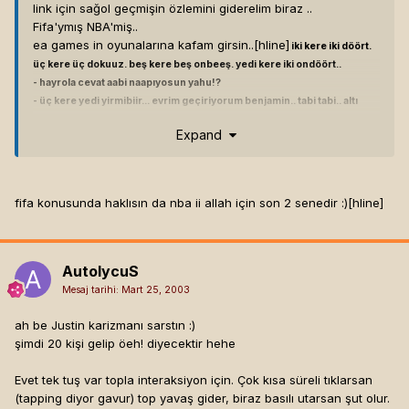
link için sağol geçmişin özlemini giderelim biraz ..
Fifa'ymış NBA'miş..
ea games in oyunalarına kafam girsin..[hline]
iki kere iki döört.
üç kere üç dokuuz. beş kere beş onbeeş. yedi kere iki ondöört..
- hayrola cevat aabi naapıyosun yahu!?
- üç kere yedi yirmibiir... evrim geçiriyorum benjamin.. tabi tabi.. altı
kere altı yirmi altıı.. bi dakka yoksa otuz altı mıydı??
Expand
K
in
G
pi
N
®
fifa konusunda haklısın da nba ii allah için son 2 senedir :)[hline]
AutolycuS
Mesaj tarihi:
Mart 25, 2003
ah be Justin karizmanı sarstın :)
şimdi 20 kişi gelip öeh! diyecektir hehe
Evet tek tuş var topla interaksiyon için. Çok kısa süreli tıklarsan
(tapping diyor gavur) top yavaş gider, biraz basılı utarsan şut olur.