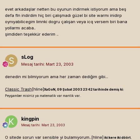
evet arkadaşlar netten bu oyunun indirmek istiyorum ama beş
defa fln indirdim hiç biri çalışmadı güzel bi site warmı inidirp
oynıyabilicegim limnki dogru çalışan veya icq versem biri bana
yollarmı acaba..
şimdiden teşekkür ederim ..
sLog
Mesaj tarihi:
Mart 23, 2003
denedin mi bilmiyorum ama her zaman dediğim gibi...
Classic Trash
[hline]
XaGoN, 09 Şubat 2003 23:42 tarihinde demiş ki:
Peygamber misiniz ya matematik var mantik var..
kingpin
Mesaj tarihi:
Mart 23, 2003
O sitede sorun var sensible yi bulamıyorum..[hline]
iki kere iki döört.