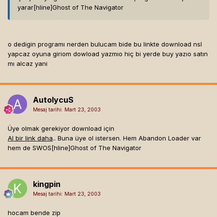
yarar[hline]
Ghost of The Navigator
o dedigin programı nerden bulucam bide bu linkte download nsl
yapcaz oyuna giriom dowload yazmıo hiç bi yerde buy yazıo satın
mı alcaz yani
AutolycuS
Mesaj tarihi:
Mart 23, 2003
Üye olmak gerekiyor download için
Al bir link daha
.. Buna üye ol istersen. Hem Abandon Loader var
hem de SWOS[hline]
Ghost of The Navigator
kingpin
Mesaj tarihi:
Mart 23, 2003
hocam bende zip