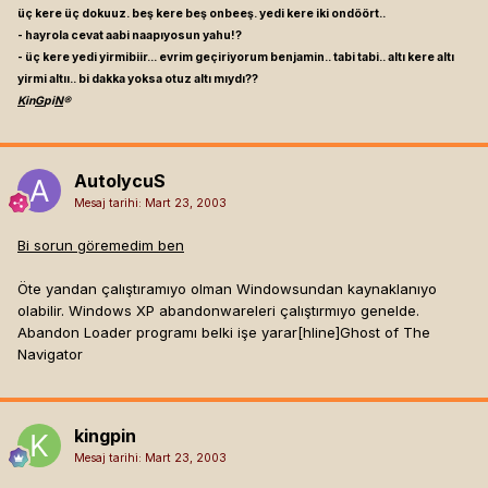
üç kere üç dokuuz. beş kere beş onbeeş. yedi kere iki ondöört..
- hayrola cevat aabi naapıyosun yahu!?
- üç kere yedi yirmibiir... evrim geçiriyorum benjamin.. tabi tabi.. altı kere altı
yirmi altıı.. bi dakka yoksa otuz altı mıydı??
K
in
G
pi
N
®
AutolycuS
Mesaj tarihi:
Mart 23, 2003
Bi sorun göremedim ben
Öte yandan çalıştıramıyo olman Windowsundan kaynaklanıyo
olabilir. Windows XP abandonwareleri çalıştırmıyo genelde.
Abandon Loader programı belki işe yarar[hline]
Ghost of The
Navigator
kingpin
Mesaj tarihi:
Mart 23, 2003