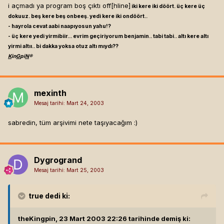
i açmadı ya program boş çıktı off[hline]
iki kere iki döört. üç kere üç
dokuuz. beş kere beş onbeeş. yedi kere iki ondöört..
- hayrola cevat aabi naapıyosun yahu!?
- üç kere yedi yirmibiir... evrim geçiriyorum benjamin.. tabi tabi.. altı kere altı
yirmi altıı.. bi dakka yoksa otuz altı mıydı??
K
in
G
pi
N
®
mexinth
Mesaj tarihi:
Mart 24, 2003
sabredin, tüm arşivimi nete taşıyacağım :)
Dygrogrand
Mesaj tarihi:
Mart 25, 2003
true
dedi ki:
theKingpin, 23 Mart 2003 22:26 tarihinde demiş ki: