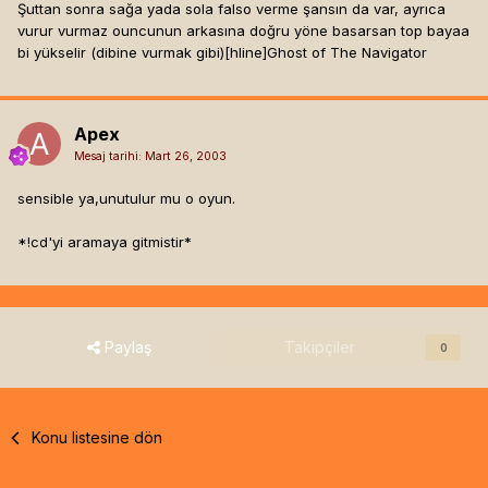
Şuttan sonra sağa yada sola falso verme şansın da var, ayrıca
vurur vurmaz ouncunun arkasına doğru yöne basarsan top bayaa
bi yükselir (dibine vurmak gibi)[hline]
Ghost of The Navigator
Apex
Mesaj tarihi:
Mart 26, 2003
sensible ya,unutulur mu o oyun.
*!cd'yi aramaya gitmistir*
Paylaş
Takipçiler
0
Konu listesine dön