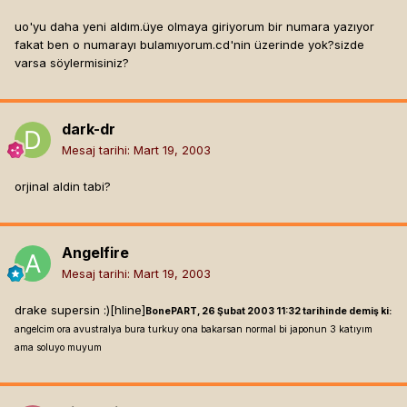
uo'yu daha yeni aldım.üye olmaya giriyorum bir numara yazıyor
fakat ben o numarayı bulamıyorum.cd'nin üzerinde yok?sizde
varsa söylermisiniz?
dark-dr
Mesaj tarihi:
Mart 19, 2003
orjinal aldin tabi?
Angelfire
Mesaj tarihi:
Mart 19, 2003
drake supersin :)[hline]
BonePART, 26 Şubat 2003 11:32 tarihinde demiş ki:
angelcim ora avustralya bura turkuy ona bakarsan normal bi japonun 3 katıyım
ama soluyo muyum