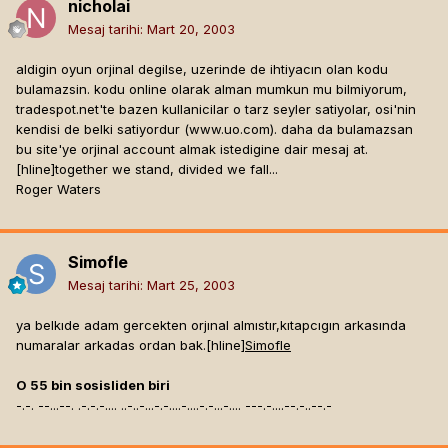
nicholai
Mesaj tarihi:
Mart 20, 2003
aldigin oyun orjinal degilse, uzerinde de ihtiyacın olan kodu
bulamazsin. kodu online olarak alman mumkun mu bilmiyorum,
tradespot.net'te bazen kullanicilar o tarz seyler satiyolar, osi'nin
kendisi de belki satiyordur (www.uo.com). daha da bulamazsan
bu site'ye orjinal account almak istedigine dair mesaj at.
[hline]
together we stand, divided we fall...
Roger Waters
Simofle
Mesaj tarihi:
Mart 25, 2003
ya belkıde adam gercekten orjınal almıstır,kıtapcıgın arkasında
numaralar arkadas ordan bak.[hline]
Simofle
O 55 bin sosisliden biri
-.-. --...--. .-.-.-.... ..-..-...-.-....-....-.-...-.... ---.-....--.-..--.-