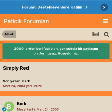
×
Forumu Destekleyenlere Katılın
Paticik Forumları
Müzik
2000 lerden beri faal olan, çok şukela bir paylaşım
platformuyuz. Hoşgeldiniz.
Simply Red
Son yazan:
Berk
Mart 24, 2003
yeri:
Müzik
Berk
Mesaj tarihi:
Mart 24, 2003