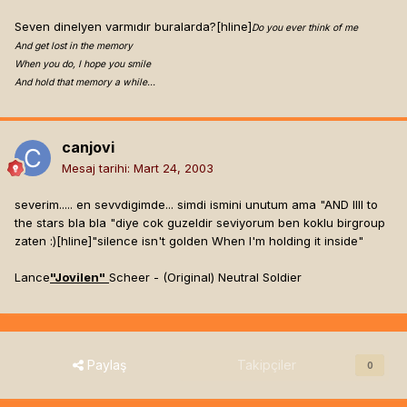
Seven dinelyen varmıdır buralarda?[hline]
Do you ever think of me
And get lost in the memory
When you do, I hope you smile
And hold that memory a while…
canjovi
Mesaj tarihi:
Mart 24, 2003
severim..... en sevvdigimde... simdi ismini unutum ama "AND IIII to
the stars bla bla "diye cok guzeldir seviyorum ben koklu birgroup
zaten :)[hline]
"silence isn't golden When I'm holding it inside"
Lance
"Jovilen"
Scheer - (Original) Neutral Soldier
Paylaş
Takipçiler
0