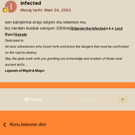
infected
Mesaj tarihi:
Mart 24, 2003
sen karıştırma orayı istiyon mu istemion mu
biz nerden bulduk sanıyon :D[hline]
Eldarión the Infected
a.k.a.
Lord
[Epic]
Kenobi
Dedicated to
All poor adventurers who travel forth and brave the dangers that must be confronted
on the road to destiny.
May the gods walk with you granting you knowledge and wisdom of those most
ancient skills...
Legends of Might & Magic
Paylaş
Takipçiler
0
Konu listesine dön