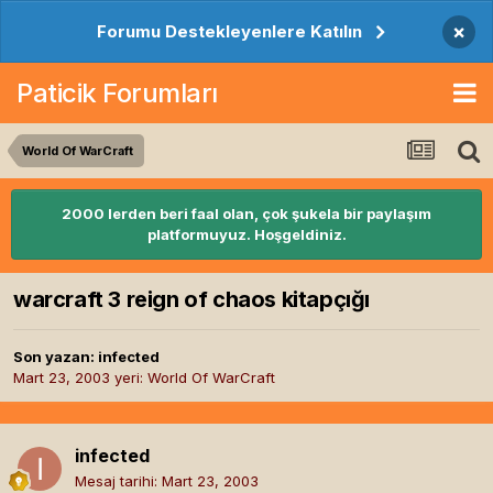
×
Forumu Destekleyenlere Katılın
Paticik Forumları
World Of WarCraft
2000 lerden beri faal olan, çok şukela bir paylaşım
platformuyuz. Hoşgeldiniz.
warcraft 3 reign of chaos kitapçığı
Son yazan:
infected
Mart 23, 2003
yeri:
World Of WarCraft
infected
Mesaj tarihi:
Mart 23, 2003