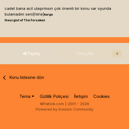
cadet bana acil ulaşırmısın çok önemli bir konu var oyunda
bulamadım seni[hline]
karga
theurgist of The Forsaken
Paylaş
Takipçiler
0
Konu listesine dön
Tema
Gizlilik Poliçesi
İletişim
Cookies
©Paticik.com | 2001 - 2026
Powered by Invision Community