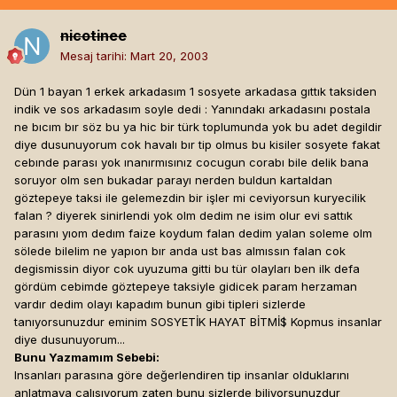
nicotinee
Mesaj tarihi:
Mart 20, 2003
Dün 1 bayan 1 erkek arkadasım 1 sosyete arkadasa gıttık taksiden
indik ve sos arkadasım soyle dedi : Yanındakı arkadasını postala
ne bıcım bır söz bu ya hic bir türk toplumunda yok bu adet degildir
diye dusunuyorum cok havalı bır tip olmus bu kisiler sosyete fakat
cebınde parası yok ınanırmısınız cocugun corabı bile delik bana
soruyor olm sen bukadar parayı nerden buldun kartaldan
göztepeye taksi ile gelemezdin bir işler mi ceviyorsun kuryecilik
falan ? diyerek sinirlendi yok olm dedim ne isim olur evi sattık
parasını yıom dedım faize koydum falan dedim yalan soleme olm
sölede bilelim ne yapıon bır anda ust bas almıssın falan cok
degismissin diyor cok uyuzuma gitti bu tür olayları ben ilk defa
gördüm cebimde göztepeye taksiyle gidicek param herzaman
vardır dedim olayı kapadım bunun gibi tipleri sizlerde
tanıyorsunuzdur eminim SOSYETİK HAYAT BİTMİ$ Kopmus insanlar
diye dusunuyorum...
Bunu Yazmamım Sebebi:
Insanları parasına göre değerlendiren tip insanlar olduklarını
anlatmaya calısıyorum zaten bunu sizlerde biliyorsunuzdur