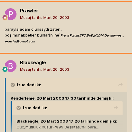
Prawler
Mesaj tarihi:
Mart 20, 2003
parayla adam olunsaydı zaten..
boş muhabbetler bunlar[hline]
Prena Forum,TFC,DoD,HLDM,Donanım vs...
prawler@oynat.com
Blackeagle
Mesaj tarihi:
Mart 20, 2003
true
dedi ki:
Kenderleme, 20 Mart 2003 17:30 tarihinde demiş ki:
true
dedi ki:
Blackeagle, 20 Mart 2003 17:26 tarihinde demiş ki:
Güç,mutluluk,huzur=%99 Beşiktaş,%1 para...