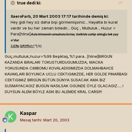
true
dedi ki:
XaeroFarb, 20 Mart 2003 17:17 tarihinde demiş ki:
Hey gidi hey siz daha bişi görmemişsiniz... Hayatta bi kural
vardır ve bu her zaman böledir... Güç , Mutluluk , Huzur =
Para[hline]
Asla kimsenin umudunu kırma; belkide sahip olduğu tek şey
o'dur.
X
Æ
®
ø
ƒ
â
®
ß
®
Ì
g
h
†
™[/b]
Güç,mutluluk,huzur=%99 Beşiktaş,%1 para...[hline]
BiRGUN
KAZANDA BiRALARI TOKUSTURDUGUMUZDA, MACKA
YOKUSUNDA CiMBOMU KOVALADIGIMIZDA DOLMAHBAHCE
KAVAKLARI BOYUNCA UCLU CEKTiGiMiZDE, HER GOLDE PINARBASI
CEKTiGiMiZ BIRGÜN BÜTÜN DÜNYA SUSACAK AMA BiZ
SUSMAYACAGIZ BUGÜN NASILSAK OGÜNDE ÖYLE OLACAGIZ......!
DUYSUN ALEM BÖYLE ASKI BU ALEMDE KRAL CARSI!!!
Kaspar
Mesaj tarihi:
Mart 20, 2003