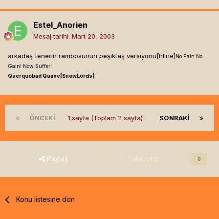
Estel_Anorien
Mesaj tarihi:
Mart 20, 2003
arkadaş fenerin rambosunun peşiktaş versiyonu[hline]
No Pain No
Gain! Now Suffer!
Querquobad Quane[SnowLords]
ÖNCEKI
1.sayfa (Toplam 2 sayfa)
SONRAKI
Paylaş
Takipçiler
0
Konu listesine dön