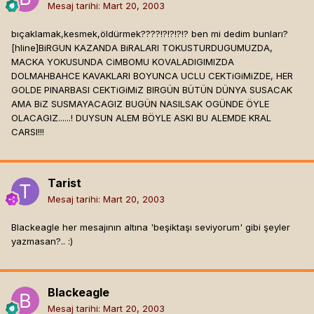
Mesaj tarihi:
Mart 20, 2003
bıçaklamak,kesmek,öldürmek????!?!?!?!? ben mi dedim bunları?
[hline]
BiRGUN KAZANDA BiRALARI TOKUSTURDUGUMUZDA,
MACKA YOKUSUNDA CiMBOMU KOVALADIGIMIZDA
DOLMAHBAHCE KAVAKLARI BOYUNCA UCLU CEKTiGiMiZDE, HER
GOLDE PINARBASI CEKTiGiMiZ BIRGÜN BÜTÜN DÜNYA SUSACAK
AMA BiZ SUSMAYACAGIZ BUGÜN NASILSAK OGÜNDE ÖYLE
OLACAGIZ......! DUYSUN ALEM BÖYLE ASKI BU ALEMDE KRAL
CARSI!!!
Tarist
Mesaj tarihi:
Mart 20, 2003
Blackeagle her mesajının altına 'beşiktaşı seviyorum' gibi şeyler
yazmasan?.. :)
Blackeagle
Mesaj tarihi:
Mart 20, 2003