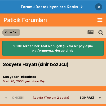
×
Forumu Destekleyenlere Katılın
Paticik Forumları
Konu Dışı
2000 lerden beri faal olan, çok şukela bir paylaşım
platformuyuz. Hoşgeldiniz.
Sosyete Hayatı (sinir bozucu)
Son yazan:
nicotinee
Mart 20, 2003
yeri:
Konu Dışı
ÖNCEKI
1.sayfa (Toplam 2 sayfa)
SONRAKI