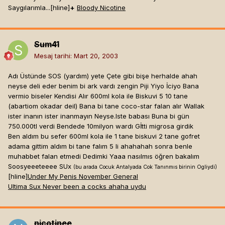
Saygılarımla...[hline]
+
Bloody Nicotine
Sum41
Mesaj tarihi:
Mart 20, 2003
Adı Üstünde SOS (yardım) yete Çete gibi bişe herhalde ahah
neyse deli eder benim bi ark vardı zengin Piji Yiyo İciyo Bana
vermio biseler Kendisi Alır 600ml kola ile Biskuvi 5 10 tane
(abartiom okadar deil) Bana bi tane coco-star falan alır Wallak
ister inanın ister inanmayın Neyse.Iste babası Buna bi gün
750.000tl verdi Bendede 10milyon wardı Gİtti migrosa girdik
Ben aldım bu sefer 600ml kola ile 1 tane biskuvi 2 tane gofret
adama gittim aldım bi tane falım 5 li ahahahah sonra benle
muhabbet falan etmedi Dedimki Yaaa nasılmıs öğren bakalım
Soosyeeeteeee SUx
(bu arada Cocuk Antalyada Cok Tanınmıs birinin Ogliydi)
[hline]
Under My Penis November General
Ultima Sux Never been a cocks ahaha uydu
nicotinee