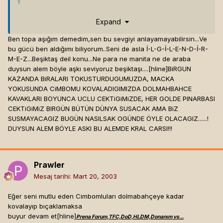
bi top (küre olanı.. futbol oynanıyo onunla hem de) seni bu
Expand
kadar mutlu ediyosa, bu kadar güç kazandırıyosa ya da öyle
Ben topa aşığım demedim,sen bu sevgiyi anlayamayabilirsin...Ve
düşünüyosan psikolojik yardım almanı gerçekten ama
bu gücü ben aldığımı biliyorum..Seni de asla İ-L-G-İ-L-E-N-D-İ-R-
gerçekten şiddetle tavsiye ederim[hline]
P
e
h
e
e
y!
M-E-Z...Beşiktaş deil konu...Ne para ne manita ne de araba
duysun alem böyle aşkı seviyoruz beşiktaşı....[hline]
BiRGUN
KAZANDA BiRALARI TOKUSTURDUGUMUZDA, MACKA
YOKUSUNDA CiMBOMU KOVALADIGIMIZDA DOLMAHBAHCE
KAVAKLARI BOYUNCA UCLU CEKTiGiMiZDE, HER GOLDE PINARBASI
CEKTiGiMiZ BIRGÜN BÜTÜN DÜNYA SUSACAK AMA BiZ
SUSMAYACAGIZ BUGÜN NASILSAK OGÜNDE ÖYLE OLACAGIZ......!
DUYSUN ALEM BÖYLE ASKI BU ALEMDE KRAL CARSI!!!
Prawler
Mesaj tarihi:
Mart 20, 2003
Eğer seni mutlu eden Cimbomluları dolmabahçeye kadar
kovalayıp bıçaklamaksa
buyur devam et[hline]
Prena Forum,TFC,DoD,HLDM,Donanım vs...