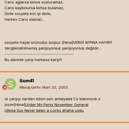
Carsi aglarsa kimse susturamaz,
Carsi kaybolursa kimse bulamaz,
Dinle sosyete kizi iyi dinle,
Herkes Carsi olamaz...
sosyete hayal ürünüdür..boştur..[hline]
VERGİ AFFINA HAYIR!!!
Vergilendirilmemiş şampiyonluk şampiyonluk değildir...
----------------------------------------
Bu alemde çarşı herkese karşı!!!
Sum41
Mesaj tarihi:
Mart 20, 2003
la çarşıyı nerden bilion sen antalyada Cs klanımızdı o
bizim[hline]
Under My Penis November General
Ultima Sux Never been a cocks ahaha uydu