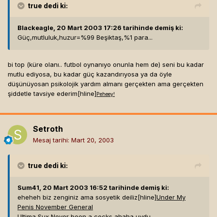
true
dedi ki:
Blackeagle, 20 Mart 2003 17:26 tarihinde demiş ki:
Güç,mutluluk,huzur=%99 Beşiktaş,%1 para...
bi top (küre olanı.. futbol oynanıyo onunla hem de) seni bu kadar
mutlu ediyosa, bu kadar güç kazandırıyosa ya da öyle
düşünüyosan psikolojik yardım almanı gerçekten ama gerçekten
şiddetle tavsiye ederim[hline]
P
e
h
e
e
y!
Setroth
Mesaj tarihi:
Mart 20, 2003
true
dedi ki:
Sum41, 20 Mart 2003 16:52 tarihinde demiş ki:
eheheh biz zenginiz ama sosyetik deiliz[hline]
Under My
Penis November General
Ultima Sux Never been a cocks ahaha uydu