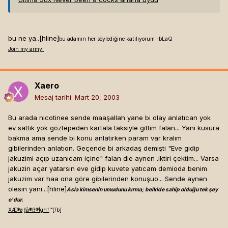
bu ne ya..[hline]
bu adamın her söylediğine katılıyorum -bLaQ
Join my army!
Xaero
Mesaj tarihi:
Mart 20, 2003
Bu arada nicotinee sende maaşallah yane bi olay anlatıcan yok
ev sattık yok göztepeden kartala taksiyle gittim falan... Yani kusura
bakma ama sende bi konu anlatırken param var kralım
gibilerinden anlatıon. Geçende bi arkadaş demişti "Eve gidip
jakuzimi açıp uzanıcam içine" falan die aynen .iktiri çektim... Varsa
jakuzin açar yatarsın eve gidip kuvete yatıcam demioda benim
jakuzim var haa ona göre gibilerinden konuşuo... Sende aynen
ölesin yani...[hline]
Asla kimsenin umudunu kırma; belkide sahip olduğu tek şey
o'dur.
X
Æ
®
ø
ƒ
â
®
ß
®
Ì
g
h
†
™[/b]