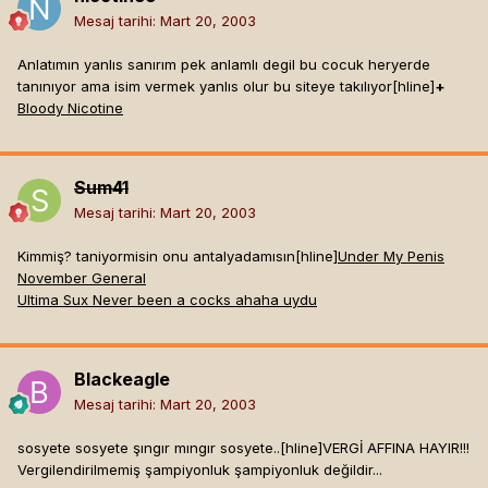
Mesaj tarihi:
Mart 20, 2003
Anlatımın yanlıs sanırım pek anlamlı degil bu cocuk heryerde
tanınıyor ama isim vermek yanlıs olur bu siteye takılıyor[hline]
+
Bloody Nicotine
Sum41
Mesaj tarihi:
Mart 20, 2003
Kimmiş? taniyormisin onu antalyadamısın[hline]
Under My Penis
November General
Ultima Sux Never been a cocks ahaha uydu
Blackeagle
Mesaj tarihi:
Mart 20, 2003
sosyete sosyete şıngır mıngır sosyete..[hline]
VERGİ AFFINA HAYIR!!!
Vergilendirilmemiş şampiyonluk şampiyonluk değildir...