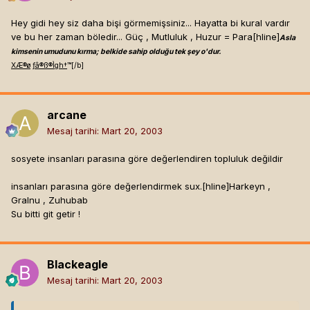
Hey gidi hey siz daha bişi görmemişsiniz... Hayatta bi kural vardır
ve bu her zaman böledir... Güç , Mutluluk , Huzur = Para[hline]
Asla
kimsenin umudunu kırma; belkide sahip olduğu tek şey o'dur.
X
Æ
®
ø
ƒ
â
®
ß
®
Ì
g
h
†
™[/b]
arcane
Mesaj tarihi:
Mart 20, 2003
sosyete insanları parasına göre değerlendiren topluluk değildir
insanları parasına göre değerlendirmek sux.[hline]
Harkeyn ,
Gralnu , Zuhubab
Su bitti git getir !
Blackeagle
Mesaj tarihi:
Mart 20, 2003