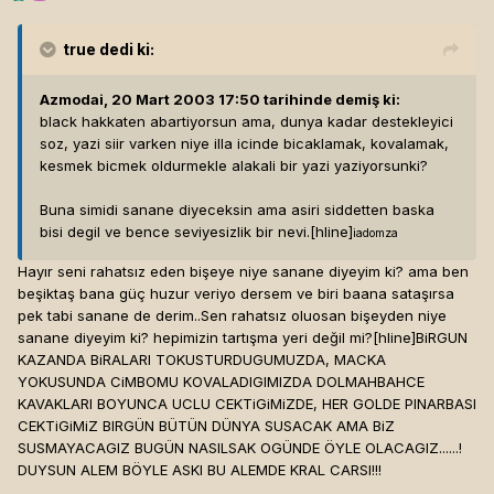
true
dedi ki:
Azmodai, 20 Mart 2003 17:50 tarihinde demiş ki:
black hakkaten abartiyorsun ama, dunya kadar destekleyici
soz, yazi siir varken niye illa icinde bicaklamak, kovalamak,
kesmek bicmek oldurmekle alakali bir yazi yaziyorsunki?
Buna simidi sanane diyeceksin ama asiri siddetten baska
bisi degil ve bence seviyesizlik bir nevi.[hline]
iadomza
Hayır seni rahatsız eden bişeye niye sanane diyeyim ki? ama ben
beşiktaş bana güç huzur veriyo dersem ve biri baana sataşırsa
pek tabi sanane de derim..Sen rahatsız oluosan bişeyden niye
sanane diyeyim ki? hepimizin tartışma yeri değil mi?[hline]
BiRGUN
KAZANDA BiRALARI TOKUSTURDUGUMUZDA, MACKA
YOKUSUNDA CiMBOMU KOVALADIGIMIZDA DOLMAHBAHCE
KAVAKLARI BOYUNCA UCLU CEKTiGiMiZDE, HER GOLDE PINARBASI
CEKTiGiMiZ BIRGÜN BÜTÜN DÜNYA SUSACAK AMA BiZ
SUSMAYACAGIZ BUGÜN NASILSAK OGÜNDE ÖYLE OLACAGIZ......!
DUYSUN ALEM BÖYLE ASKI BU ALEMDE KRAL CARSI!!!