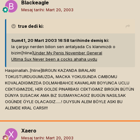
Blackeagle
Mesaj tarihi:
Mart 20, 2003
true
dedi ki:
Sum41, 20 Mart 2003 16:58 tarihinde demiş ki:
la çarşıyı nerden bilion sen antalyada Cs klanımızdı o
bizim[hline]
Under My Penis November General
Ultima Sux Never been a cocks ahaha uydu
Haspinallah..[hline]
BiRGUN KAZANDA BiRALARI
TOKUSTURDUGUMUZDA, MACKA YOKUSUNDA CiMBOMU
KOVALADIGIMIZDA DOLMAHBAHCE KAVAKLARI BOYUNCA UCLU
CEKTiGiMiZDE, HER GOLDE PINARBASI CEKTiGiMiZ BIRGÜN BÜTÜN
DÜNYA SUSACAK AMA BiZ SUSMAYACAGIZ BUGÜN NASILSAK
OGÜNDE ÖYLE OLACAGIZ......! DUYSUN ALEM BÖYLE ASKI BU
ALEMDE KRAL CARSI!!!
Xaero
Mesaj tarihi:
Mart 20, 2003