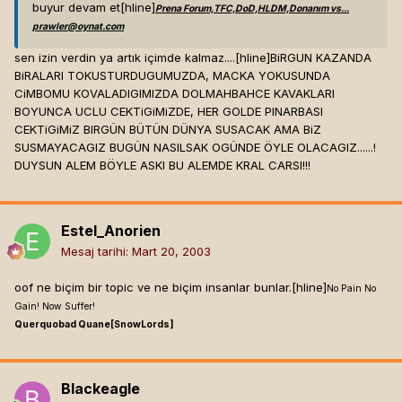
buyur devam et[hline]
Prena Forum,TFC,DoD,HLDM,Donanım vs...
prawler@oynat.com
sen izin verdin ya artık içimde kalmaz....[hline]
BiRGUN KAZANDA
BiRALARI TOKUSTURDUGUMUZDA, MACKA YOKUSUNDA
CiMBOMU KOVALADIGIMIZDA DOLMAHBAHCE KAVAKLARI
BOYUNCA UCLU CEKTiGiMiZDE, HER GOLDE PINARBASI
CEKTiGiMiZ BIRGÜN BÜTÜN DÜNYA SUSACAK AMA BiZ
SUSMAYACAGIZ BUGÜN NASILSAK OGÜNDE ÖYLE OLACAGIZ......!
DUYSUN ALEM BÖYLE ASKI BU ALEMDE KRAL CARSI!!!
Estel_Anorien
Mesaj tarihi:
Mart 20, 2003
oof ne biçim bir topic ve ne biçim insanlar bunlar.[hline]
No Pain No
Gain! Now Suffer!
Querquobad Quane[SnowLords]
Blackeagle