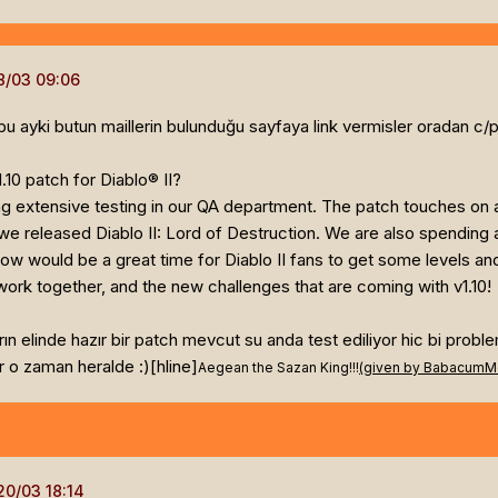
bu ayki butun maillerin bulunduğu sayfaya link vermisler oradan c/
10 patch for Diablo® II?
going extensive testing in our QA department. The patch touches on
 released Diablo II: Lord of Destruction. We are also spending a 
w would be a great time for Diablo II fans to get some levels and 
ork together, and the new challenges that are coming with v1.10!
rın elinde hazır bir patch mevcut su anda test ediliyor hic bi pro
r o zaman heralde :)[hline]
Aegean the Sazan King!!!
(given by BabacumM