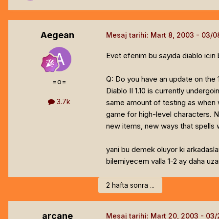
Aegean
Mesaj tarihi:
Mart 8, 2003
Evet efenim bu sayıda diablo icin 
Q: Do you have an update on the 1.
=o=
Diablo II 1.10 is currently under
3.7k
same amount of testing as when we
game for high-level characters. No
new items, new ways that spells w
yani bu demek oluyor ki arkadasla
bilemiyecem valla 1-2 ay daha uza
2 hafta sonra ...
arcane
Mesaj tarihi:
Mart 20, 2003