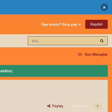
×
Kaydol
Üye misin? Giriş yap
Son Mesajlar
eldiniz.
Paylaş
Takipçiler
0