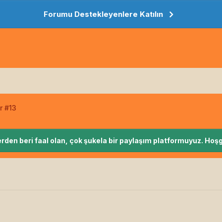
Forumu Destekleyenlere Katılın
r #13
rden beri faal olan, çok şukela bir paylaşım platformuyuz. Hoşg