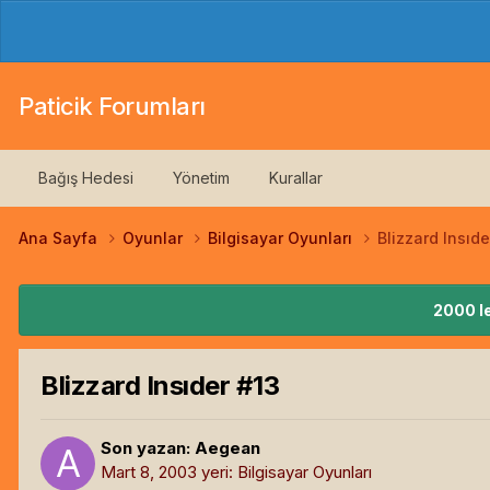
Paticik Forumları
Bağış Hedesi
Yönetim
Kurallar
Ana Sayfa
Oyunlar
Bilgisayar Oyunları
Blizzard Insıde
2000 le
Blizzard Insıder #13
Son yazan:
Aegean
Mart 8, 2003
yeri:
Bilgisayar Oyunları