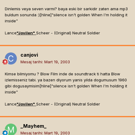
Dinlemis veya seven varmi? baya eski bir sarkidir zaten ama mp3
buldum sonunda :)[hline]
"silence isn't golden When I'm holding it
inside"
Lance
"Jovilen"
Scheer - (Original) Neutral Soldier
canjovi
Mesaj tarihi:
Mart 19, 2003
Kimse bilmiyomu ? Blow Film inde de soundtrack ti hatta Blow
izlemisseniz tabi. ya bazen diyorum yanis yilda dogumusum 1960
gibi dogusaymisim[hline]
"silence isn't golden When I'm holding it
inside"
Lance
"Jovilen"
Scheer - (Original) Neutral Soldier
_Mayhem_
Mesaj tarihi:
Mart 19, 2003