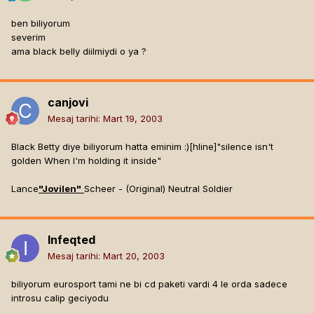
ben biliyorum
severim
ama black belly diilmiydi o ya ?
canjovi
Mesaj tarihi:
Mart 19, 2003
Black Betty diye biliyorum hatta eminim :)[hline]
"silence isn't
golden When I'm holding it inside"
Lance
"Jovilen"
Scheer - (Original) Neutral Soldier
Infeqted
Mesaj tarihi:
Mart 20, 2003
biliyorum eurosport tami ne bi cd paketi vardi 4 le orda sadece
introsu calip geciyodu