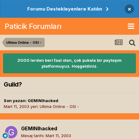
×
Forumu Destekleyenlere Katılın
Paticik Forumları
Ultima Online - OSI -
2000 lerden beri faal olan, çok şukela bir paylaşım
platformuyuz. Hoşgeldiniz.
Guild?
Son yazan:
GEMINIhacked
Mart 11, 2003
yeri:
Ultima Online - OSI -
GEMINIhacked
Mesaj tarihi:
Mart 11, 2003