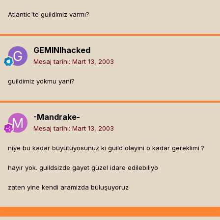
Atlantic'te guildimiz varmı?
GEMINIhacked
Mesaj tarihi:
Mart 13, 2003
guildimiz yokmu yani?
-Mandrake-
Mesaj tarihi:
Mart 13, 2003
niye bu kadar büyütüyosunuz ki guild olayini o kadar gereklimi ?
hayir yok. guildsizde gayet güzel idare edilebiliyo
zaten yine kendi aramizda buluşuyoruz