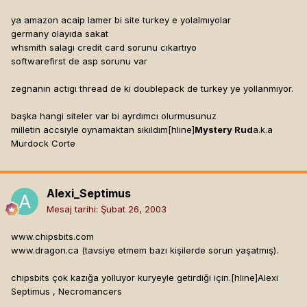
ya amazon acaip lamer bi site turkey e yolalmıyolar
germany olayıda sakat
whsmith salagı credit card sorunu cıkartıyo
softwarefirst de asp sorunu var
zegnanın actıgı thread de ki doublepack de turkey ye yollanmıyor.
başka hangi siteler var bi ayrdımcı olurmusunuz
milletin accsiyle oynamaktan sıkıldım[hline]
Mystery Rud
a.k.a
Murdock Corte
Alexi_Septimus
Mesaj tarihi:
Şubat 26, 2003
www.chipsbits.com
www.dragon.ca (tavsiye etmem bazı kişilerde sorun yaşatmış).
chipsbits çok kazığa yolluyor kuryeyle getirdiği için.[hline]
Alexi
Septimus , Necromancers