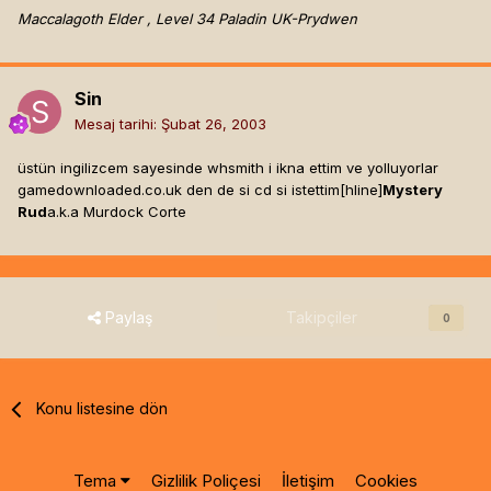
Maccalagoth Elder , Level 34 Paladin UK-Prydwen
Sin
Mesaj tarihi:
Şubat 26, 2003
üstün ingilizcem sayesinde whsmith i ikna ettim ve yolluyorlar
gamedownloaded.co.uk den de si cd si istettim[hline]
Mystery
Rud
a.k.a Murdock Corte
Paylaş
Takipçiler
0
Konu listesine dön
Tema
Gizlilik Poliçesi
İletişim
Cookies