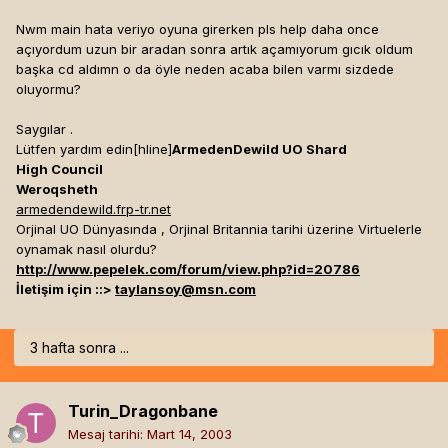
Nwm main hata veriyo oyuna girerken pls help daha once
açıyordum uzun bir aradan sonra artık açamıyorum gıcık oldum
başka cd aldımn o da öyle neden acaba bilen varmı sizdede
oluyormu?
Saygılar .
Lütfen yardım edin[hline]
ArmedenDewild UO Shard
High Council
Weroqsheth
armedendewild.frp-tr.net
Orjinal UO Dünyasında , Orjinal Britannia tarihi üzerine Virtuelerle
oynamak nasıl olurdu?
http://www.pepelek.com/forum/view.php?id=20786
İletişim için ::>
taylansoy@msn.com
3 hafta sonra ...
Turin_Dragonbane
Mesaj tarihi:
Mart 14, 2003