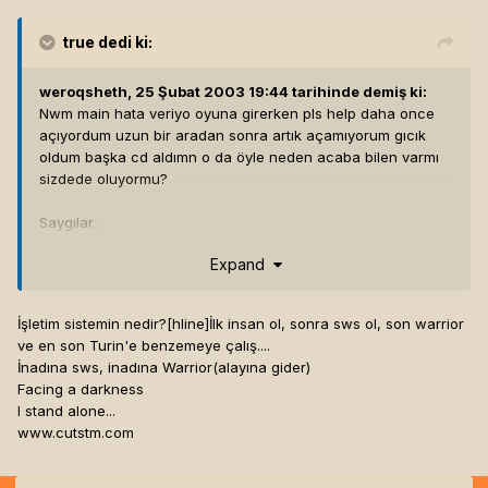
true
dedi ki:
weroqsheth, 25 Şubat 2003 19:44 tarihinde demiş ki:
Nwm main hata veriyo oyuna girerken pls help daha once
açıyordum uzun bir aradan sonra artık açamıyorum gıcık
oldum başka cd aldımn o da öyle neden acaba bilen varmı
sizdede oluyormu?
Saygılar .
Lütfen yardım edin[hline]
ArmedenDewild UO Shard
Expand
High Council
Weroqsheth
armedendewild.frp-tr.net
İşletim sistemin nedir?[hline]
İlk insan ol, sonra sws ol, son warrior
Orjinal UO Dünyasında , Orjinal Britannia tarihi üzerine
ve en son Turin'e benzemeye çalış....
Virtuelerle oynamak nasıl olurdu?
İnadına sws, inadına Warrior(alayına gider)
http://www.pepelek.com/forum/view.php?id=20786
Facing a darkness
İletişim için ::>
taylansoy@msn.com
I stand alone...
www.cutstm.com