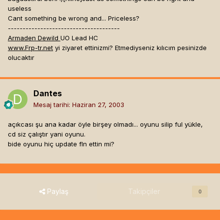
Virtuelerle oynamak nasıl olurdu?
useless
http://www.pepelek.com/forum/view.php?id=20786
Cant something be wrong and... Priceless?
İletişim için ::>
taylansoy@msn.com
--------------------------------------
Armaden Dewild
UO Lead HC
www.Frp-tr.net
yi ziyaret ettinizmi? Etmediyseniz kılıcım pesinizde
olucaktır
Dantes
Mesaj tarihi:
Haziran 27, 2003
açıkcası şu ana kadar öyle birşey olmadı... oyunu silip ful yükle,
cd siz çalıştır yani oyunu.
bide oyunu hiç update fln ettin mi?
Paylaş
Takipçiler
0