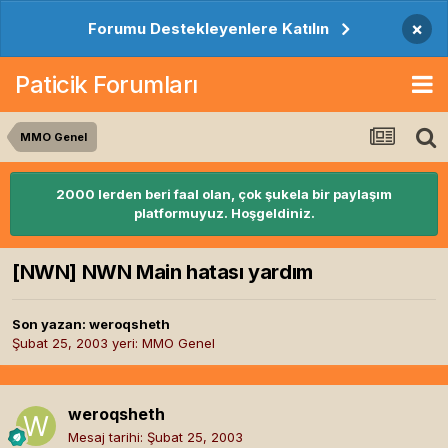
×
Forumu Destekleyenlere Katılın
Paticik Forumları
MMO Genel
2000 lerden beri faal olan, çok şukela bir paylaşım
platformuyuz. Hoşgeldiniz.
[NWN] NWN Main hatası yardım
Son yazan:
weroqsheth
Şubat 25, 2003
yeri:
MMO Genel
weroqsheth
Mesaj tarihi:
Şubat 25, 2003