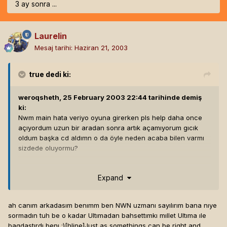
3 ay sonra ...
Laurelin
Mesaj tarihi:
Haziran 21, 2003
true
dedi ki:
weroqsheth, 25 February 2003 22:44 tarihinde demiş
ki:
Nwm main hata veriyo oyuna girerken pls help daha once
açıyordum uzun bir aradan sonra artık açamıyorum gıcık
oldum başka cd aldımn o da öyle neden acaba bilen varmı
sizdede oluyormu?
Saygılar .
Expand
Lütfen yardım edin[hline]
ArmedenDewild UO Shard
High Council
Weroqsheth
ah canım arkadasım benımm ben NWN uzmanı sayılırım bana nıye
armedendewild.frp-tr.net
sormadın tuh be o kadar Ultımadan bahsettımkı mıllet Ultıma ıle
Orjinal UO Dünyasında , Orjinal Britannia tarihi üzerine
bagdastırdı benı :)[hline]
Just as somethings can be right and