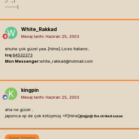
_/. . _.|
--------|
White_Rakkad
Mesaj tarihi:
Haziran 25, 2003
ehuhe çok güzel yaa..[hline]
.:Liceo Italiano:.
Icq:
94532373
Msn Messenger:
white_rakkad@hotmail.com
kingpin
Mesaj tarihi:
Haziran 25, 2003
aha ne güzel ..
japonca xp de çok kötüymüş =P[hline]
K
in
G
pi
N
the striked sazan
Genel Yönetici