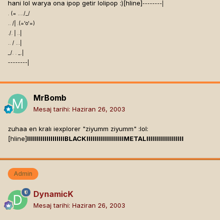
hani lol warya ona ipop getir lolipop :)[hline]
--------|
. (= ..../_/
.. /| .(='o'=)
./. | ..|
.. / ...|
_/. . _.|
--------|
MrBomb
Mesaj tarihi:
Haziran 26, 2003
zuhaa en kralı iexplorer "ziyumm ziyumm" :lol:
[hline]
lllllllllllllllllllBLACKlllllllllllllllllllMETALlllllllllllllllllll
Admin
DynamicK
Mesaj tarihi:
Haziran 26, 2003