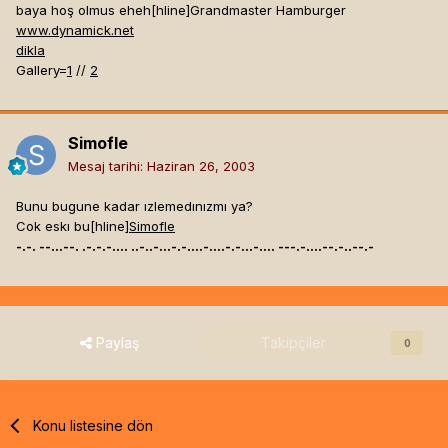
baya hoş olmus eheh[hline]
Grandmaster Hamburger
www.dynamick.net
dikla
Gallery=
1
//
2
Simofle
Mesaj tarihi:
Haziran 26, 2003
Bunu bugune kadar ızlemedınızmı ya?
Cok eskı bu[hline]
Simofle
-.-. --...--. .-.-.-.... ..-..-...-.-....-....-.-...-.... ---.-....--.-..--.-
Paylaş
Takipçiler
0
Konu listesine dön