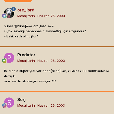
orc_lord
Mesaj tarihi:
Haziran 25, 2003
süper :)[hline]
===> orc_lord <===
*Çok sevdiği babannesini kaybettiği için üzgündür*
*Balık katili olmuştur*
Predator
Mesaj tarihi:
Haziran 26, 2003
lol diablo süper yutuyor haha[hline]
Sam, 20 June 2003 16:09 tarihinde
demiş ki:
sailor sam: ben de minigun savaşçısıııı!!!!!
Sorj
Mesaj tarihi:
Haziran 26, 2003