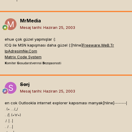
MrMedia
Mesaj tarihi:
Haziran 25, 2003
ehue çok güzel yapmışlar (:
ICQ ile MSN kapışması daha güzel (:[hline]
Freeware.WeB.Tr
IpAdresimNe.Com
Matrix Code System
K
omiter
G
osudarstvennoi
B
ezopasnosti
Sorj
Mesaj tarihi:
Haziran 25, 2003
en cok Outlookla internet explorer kapısması manyak[hline]
--------|
. (= ..../_/
.. /| .(='o'=)
./. | ..|
.. / ...|