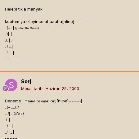
Helebi tıkla manyak
koptum ya izleyince ahuauha[hline]
--------|
. (= ..|
(protect the Cinali)
. /| .|
./. | ..|
. / ...|
_/. ._.|
--------|
Sorj
Mesaj tarihi:
Haziran 25, 2003
Deneme
[hline]
(imzama bakmak icin)
--------|
. (= ..../_/
.. /| ...(='o'=)
./. | ..|
. / ...|
_/. ._.|
--------|