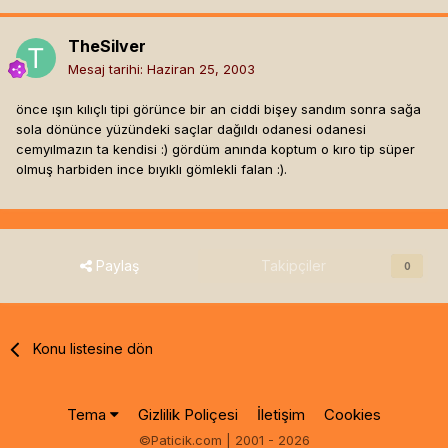
TheSilver
Mesaj tarihi:
Haziran 25, 2003
önce ışın kılıçlı tipi görünce bir an ciddi bişey sandım sonra sağa
sola dönünce yüzündeki saçlar dağıldı odanesi odanesi
cemyılmazın ta kendisi :) gördüm anında koptum o kıro tip süper
olmuş harbiden ince bıyıklı gömlekli falan :).
Paylaş
Takipçiler
0
Konu listesine dön
Tema
Gizlilik Poliçesi
İletişim
Cookies
©Paticik.com | 2001 - 2026