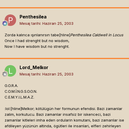
Penthesilea
Mesaj tarihi:
Haziran 25, 2003
Zorda kalınca ışınlanırsın tabe[hline]
Penthesilea Caldwell in Locus
Once I had strenght but no wisdom,
Now I have wisdom but no strenght.
Lord_Melkor
Mesaj tarihi:
Haziran 25, 2003
G.O.R.A.
C.O.M.İ.N.G.S.O.O.N.
C.E.M.Y.I.L.M.A.Z.
:lol:[hline]
Melkor; kötülügün her formunun efendisi. Bazi zamanlar
zalim, korkutucu. Bazi zamanlar insafsiz bir iskenceci, bazi
zamanlar kitleleri imha eden ordularin komutani, bazi zamanlar ise
afdileyen yüzünün altinda, ögütleri ile insanlari, elfleri zehirleyen