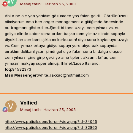
Mesaj tarihi:
Haziran 25, 2003
Abi o ne öle yaa yarıldım gözümden yaş falan geldi... Gördünüzmü
bilmiyorum ama ben anger management a gittiğimde öncesinde
bu fragmanı gösterdiler..Şimdi bi tane uzaylı cem yılmaz vs. nu
geliyo elinde saber sona ordan başka cem yılmaz elinde sopayla
diyoki:Lan sen beni ışıkla mı korkutcen! diyo sona kayboluyo uzaylı
vs. Cem yılmaz ortaya gidiyo sopayı yere atıyo bak sopayıda
bıraktım delikanlıysan şimdi gel diyo falan sona bi dalga oluşuo
cem yılmaz içine girip çekiliyo ama tipler , aksan , laflar, cem
yılmazın makyajı süper olmuş..[hline]
.:Liceo Italiano:.
Icq:
94532373
Msn Messenger:
white_rakkad@hotmail.com
Volfied
Mesaj tarihi:
Haziran 25, 2003
http://www.paticik.com/forum/view.php?id=34045
http://www.paticik.com/forum/view.php?id=32860