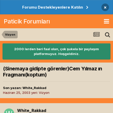
×
Forumu Destekleyenlere Katılın
Paticik Forumları
Vizyon
2000 lerden beri faal olan, çok şukela bir paylaşım
platformuyuz. Hoşgeldiniz.
(Sinemaya gidipte görenler)Cem Yılmaz ın
Fragmanı(koptum)
Son yazan:
White_Rakkad
Haziran 25, 2003
yeri:
Vizyon
White_Rakkad