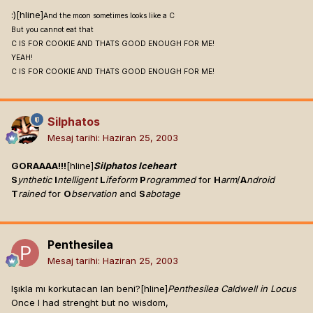
:)[hline]
And the moon sometimes looks like a C
But you cannot eat that
C IS FOR COOKIE AND THATS GOOD ENOUGH FOR ME!
YEAH!
C IS FOR COOKIE AND THATS GOOD ENOUGH FOR ME!
Silphatos
Mesaj tarihi:
Haziran 25, 2003
GORAAAA!!!
[hline]
Silphatos Iceheart
S
ynthetic
I
ntelligent
L
ifeform
P
rogrammed
for
H
arm
/
A
ndroid
T
rained
for
O
bservation
and
S
abotage
Penthesilea
Mesaj tarihi:
Haziran 25, 2003
Işıkla mı korkutacan lan beni?[hline]
Penthesilea Caldwell in Locus
Once I had strenght but no wisdom,