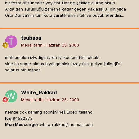
bir fesat düsünceler yayicisi. Her ne şekilde olursa olsun
Arda'dan sürüldüğü zamana kadar geçen yaklaşık 31 bin yılda
Orta Dünya'nın tüm kötü yaratıklarının tek ve büyük efendisi...
tsubasa
Mesaj tarihi:
Haziran 25, 2003
muhtemelen izlwdigimiz en iyi komedi filmi olcak..
yine tip super olmus bıyık-gomlek..uzay filmi geliyor[hline]
Est
solarus oth mithas
White_Rakkad
Mesaj tarihi:
Haziran 25, 2003
hemde çok kaming soon[hline]
.:Liceo Italiano:.
Icq:
94532373
Msn Messenger:
white_rakkad@hotmail.com