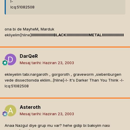
l-
Icq:51082508
ona bi de MayheM, Marduk
ekliyelim[hline]
lllllllllllllllllllBLACKlllllllllllllllllllMETALlllllllllllllllllll
DarQeR
Mesaj tarihi:
Haziran 23, 2003
ekleyelim tabi.nargaroth , gorgoroth , graveworm ,siebenburgen
vede dissectionıda ekliim...[hline]
-l- It's Darker Than You Think -l-
Icq:51082508
Asteroth
Mesaj tarihi:
Haziran 23, 2003
Anaa Nazgul diye grup mu var? hehe gidip bi bakıyim nası