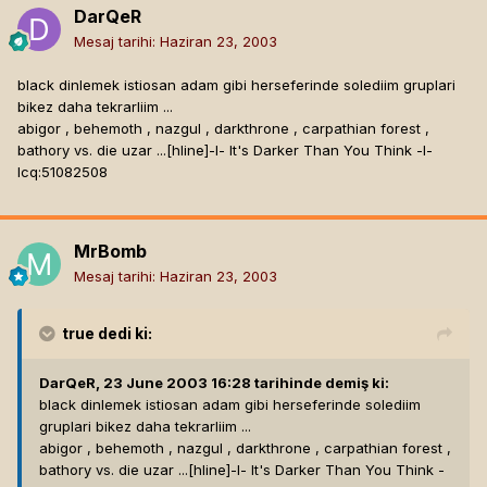
DarQeR
Mesaj tarihi:
Haziran 23, 2003
black dinlemek istiosan adam gibi herseferinde solediim gruplari
bikez daha tekrarliim ...
abigor , behemoth , nazgul , darkthrone , carpathian forest ,
bathory vs. die uzar ...[hline]
-l- It's Darker Than You Think -l-
Icq:51082508
MrBomb
Mesaj tarihi:
Haziran 23, 2003
true
dedi ki:
DarQeR, 23 June 2003 16:28 tarihinde demiş ki:
black dinlemek istiosan adam gibi herseferinde solediim
gruplari bikez daha tekrarliim ...
abigor , behemoth , nazgul , darkthrone , carpathian forest ,
bathory vs. die uzar ...[hline]
-l- It's Darker Than You Think -