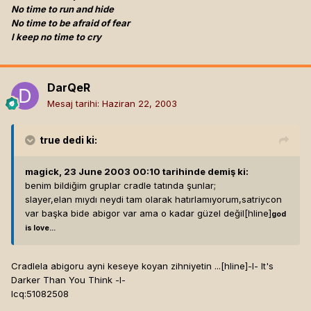
No time to run and hide
No time to be afraid of fear
I keep no time to cry
DarQeR
Mesaj tarihi:
Haziran 22, 2003
true
dedi ki:
magick, 23 June 2003 00:10 tarihinde demiş ki:
benim bildiğim gruplar cradle tatında şunlar;
slayer,elan mıydı neydi tam olarak hatırlamıyorum,satriycon
var başka bide abigor var ama o kadar güzel değil[hline]
god
is love...
Cradlela abigoru ayni keseye koyan zihniyetin ...[hline]
-l- It's
Darker Than You Think -l-
Icq:51082508