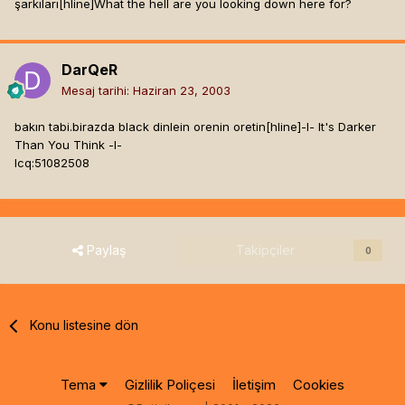
şarkıları[hline]
What the hell are you looking down here for?
DarQeR
Mesaj tarihi:
Haziran 23, 2003
bakın tabi.birazda black dinlein orenin oretin[hline]
-l- It's Darker
Than You Think -l-
Icq:51082508
Paylaş
Takipçiler
0
Konu listesine dön
Tema
Gizlilik Poliçesi
İletişim
Cookies