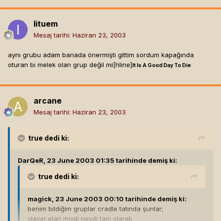
Iituem
Mesaj tarihi:
Haziran 23, 2003
aynı grubu adam banada önermişti gittim sordum kapağında
oturan bi melek olan grup değil mi[hline]
It Is A Good Day To Die
arcane
Mesaj tarihi:
Haziran 23, 2003
true
dedi ki:
DarQeR, 23 June 2003 01:35 tarihinde demiş ki:
true
dedi ki:
magick, 23 June 2003 00:10 tarihinde demiş ki:
benim bildiğim gruplar cradle tatında şunlar;
slayer,elan mıydı neydi tam olarak