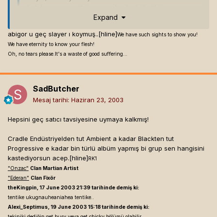
hatırlamıyorum,satriycon var başka bide abigor var
Expand
ama o kadar güzel değil
abigor u geç slayer ı koymuş..[hline]
We have such sights to show you!
Cradlela abigoru ayni keseye koyan zihniyetin
We have eternity to know your flesh!
Oh, no tears please.It's a waste of good suffering...
SadButcher
Mesaj tarihi:
Haziran 23, 2003
Hepsini geç satıcı tavsiyesine uymaya kalkmış!
Cradle Endüstriyelden tut Ambient a kadar Blackten tut
Progressive e kadar bin türlü albüm yapmış bi grup sen hangisini
kastediyorsun acep.[hline]
RK1
"Onzac"
Clan Martian Artist
"Ederan"
Clan Fixör
theKingpin, 17 June 2003 21:39 tarihinde demiş ki:
tentike ukugnauheaniahea tentike..
Alexi_Septimus, 19 June 2003 15:18 tarihinde demiş ki:
tekiniki dediğin get busy veya get chicky bölümü olabilir