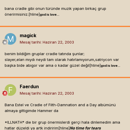
bana cradle gibi onun türünde muzik yapan birkaç grup
önerirmisiniz.[hline]
god is love...
magick
Mesaj tarihi:
Haziran 22, 2003
benim bildiğim gruplar cradle tatında şunlar;
slayer,elan mıydı neydi tam olarak hatırlamıyorum,satriycon var
başka bide abigor var ama o kadar güzel değil[hline]
god is love...
Faerdun
Mesaj tarihi:
Haziran 22, 2003
Bana Estel ve Cradle of Filth-Damnation and a Day albümünü
almaya gittigimde Hammer da
*ILLNATH* die bir grup önermislerdi gerçi hala dinlemedim ama
hatlar düzeldi ya artk indiririm[hline]
No time for tears