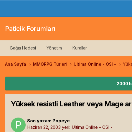
Paticik Forumları
Bağış Hedesi
Yönetim
Kurallar
Ana Sayfa
MMORPG Türleri
Ultima Online - OSI -
Yüks
2000 le
Yüksek resistli Leather veya Mage a
Son yazan:
Popeye
Haziran 22, 2003
yeri:
Ultima Online - OSI -