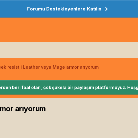
Forumu Destekleyenlere Katılın
ek resistli Leather veya Mage armor arıyorum
rden beri faal olan, çok şukela bir paylaşım platformuyuz. Hoşg
rmor arıyorum