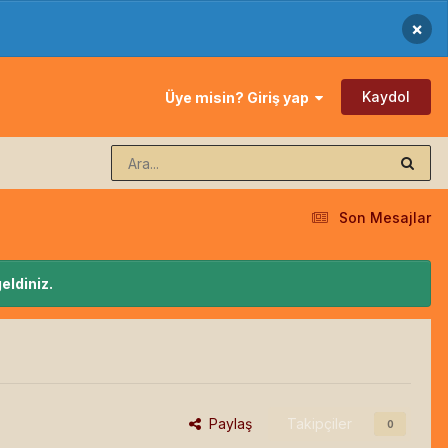
×
Kaydol
Üye misin? Giriş yap
Son Mesajlar
eldiniz.
Paylaş
Takipçiler
0