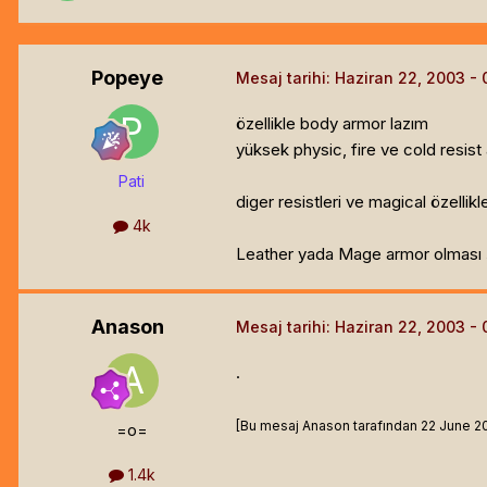
Popeye
Mesaj tarihi:
Haziran 22, 2003
özellikle body armor lazım
yüksek physic, fire ve cold resist ag
Pati
diger resistleri ve magical özellikl
4k
Leather yada Mage armor olması şa
Anason
Mesaj tarihi:
Haziran 22, 2003
.
[Bu mesaj Anason tarafından 22 June 2003
=o=
1.4k