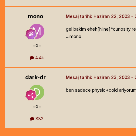
mono
Mesaj tarihi:
Haziran 22, 2003
gel bakim eheh[hline]
*curiosity re
...mono
=o=
4.4k
dark-dr
Mesaj tarihi:
Haziran 23, 2003
ben sadece physic+cold ariyorum
=o=
882