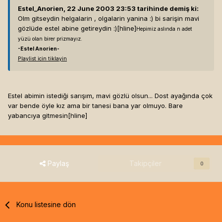
Estel_Anorien, 22 June 2003 23:53 tarihinde demiş ki:
Olm gitseydin helgalarin , olgalarin yanina :) bi sarişin mavi
gözlüde estel abine getireydin :)[hline]
Hepimiz aslında n adet
yüzü olan birer prizmayız.
-Estel Anorien-
Playlist icin tiklayin
Estel abimin istediği sarışım, mavi gözlü olsun... Dost ayağında çok
var bende öyle kız ama bir tanesi bana yar olmuyo. Bare
yabancıya gitmesin[hline]
Paylaş
Takipçiler
0
Konu listesine dön