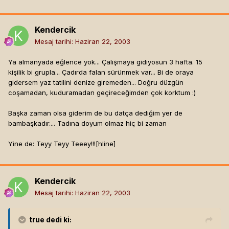
Kendercik
Mesaj tarihi:
Haziran 22, 2003
Ya almanyada eğlence yok... Çalışmaya gidiyosun 3 hafta. 15
kişilik bi grupla... Çadırda falan sürünmek var... Bi de oraya
gidersem yaz tatilini denize giremeden... Doğru düzgün
coşamadan, kuduramadan geçireceğimden çok korktum :)
Başka zaman olsa giderim de bu datça dediğim yer de
bambaşkadır.... Tadına doyum olmaz hiç bi zaman
Yine de: Teyy Teyy Teeey!!![hline]
Kendercik
Mesaj tarihi:
Haziran 22, 2003
true
dedi ki: