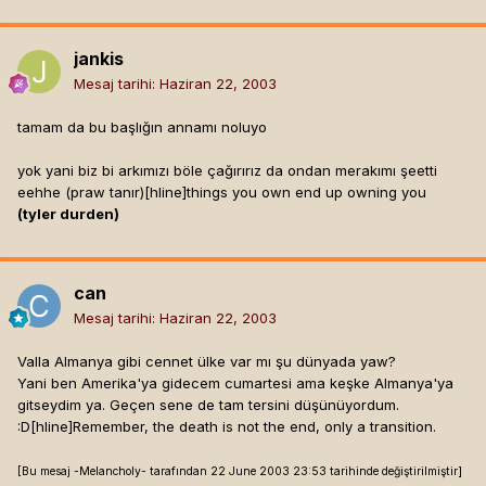
jankis
Mesaj tarihi:
Haziran 22, 2003
tamam da bu başlığın annamı noluyo
yok yani biz bi arkımızı böle çağırırız da ondan merakımı şeetti
eehhe (praw tanır)[hline]
things you own end up owning you
(tyler durden)
can
Mesaj tarihi:
Haziran 22, 2003
Valla Almanya gibi cennet ülke var mı şu dünyada yaw?
Yani ben Amerika'ya gidecem cumartesi ama keşke Almanya'ya
gitseydim ya. Geçen sene de tam tersini düşünüyordum.
:D[hline]
Remember, the death is not the end, only a transition.
[Bu mesaj -Melancholy- tarafından 22 June 2003 23:53 tarihinde değiştirilmiştir]