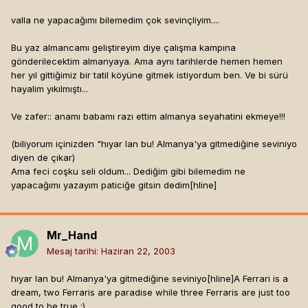
valla ne yapacağımı bilemedim çok sevinçliyim....
Bu yaz almancamı geliştireyim diye çalışma kampına
gönderilecektim almanyaya. Ama aynı tarihlerde hemen hemen
her yıl gittiğimiz bir tatil köyüne gitmek istiyordum ben. Ve bi sürü
hayalim yıkılmıştı...
Ve zafer:: anamı babamı razı ettim almanya seyahatini ekmeye!!!
(biliyorum içinizden "hıyar lan bu! Almanya'ya gitmediğine seviniyo
diyen de çıkar)
Ama feci coşku seli oldum... Dediğim gibi bilemedim ne
yapacağımı yazayım paticiğe gitsin dedim[hline]
Mr_Hand
Mesaj tarihi:
Haziran 22, 2003
hıyar lan bu! Almanya'ya gitmediğine seviniyo[hline]
A Ferrari is a
dream, two Ferraris are paradise while three Ferraris are just too
good to be true ;)