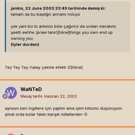
jankis, 22 June 2003 23:45 tarihinde demiş ki:
tamam da bu başlığın annamı noluyo
yok yani biz bi arkımızı böle çağırırız da ondan merakımı
şeetti eehhe (praw tanır)[hline]
things you own end up
owning you
(tyler durden)
Tey Tey Tey: halay çekme efekti :D[hline]
WaNTeD
Mesaj tarihi:
Haziran 22, 2003
aynısını ben ingiltere için yaptım ama iyimi kötümü düşünüyom
şimdi orda kızlar falan karışık milletlerden :D