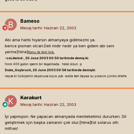
Bameso
Mesaj tarihi:
Haziran 22, 2003
Abi ama harbi hıyarsın almanyaya gidilmezmi ya.
bence pisman olcan.Deli midir nedir ya ben gidem abi senı
yerine[hline]
Konu ile ilgili link.
-coLdwind-, 20 June 2003 00:50 tarihinde demiş ki:
hmm 400 galon sperm bir boşalmada.. helal olsun :p
Duke_Guybrush, 20 June 2003 00:56 tarihinde demişki:
neyse ki türkiyenin okyanusa kıyısı yok. walla ben bayaa su yutarım çünkü ehehe
Karakurt
Mesaj tarihi:
Haziran 22, 2003
İyi yapmışsın. Ne yapacan almanyada memleketimiz dururken. Dil
geliştirmek için başka zamanın çok olur.[hline]
Est solarus oth
mithas!