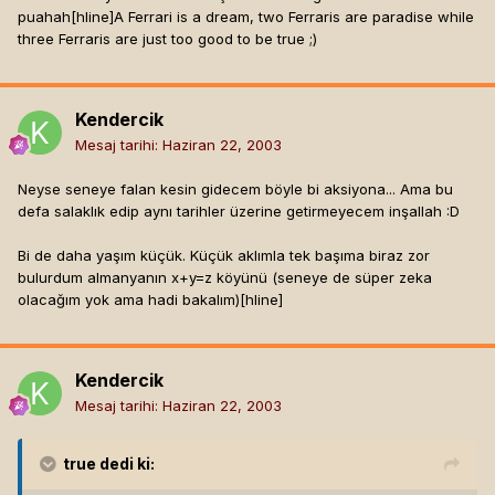
puahah[hline]
A Ferrari is a dream, two Ferraris are paradise while
three Ferraris are just too good to be true ;)
Kendercik
Mesaj tarihi:
Haziran 22, 2003
Neyse seneye falan kesin gidecem böyle bi aksiyona... Ama bu
defa salaklık edip aynı tarihler üzerine getirmeyecem inşallah :D
Bi de daha yaşım küçük. Küçük aklımla tek başıma biraz zor
bulurdum almanyanın x+y=z köyünü (seneye de süper zeka
olacağım yok ama hadi bakalım)[hline]
Kendercik
Mesaj tarihi:
Haziran 22, 2003
true
dedi ki: