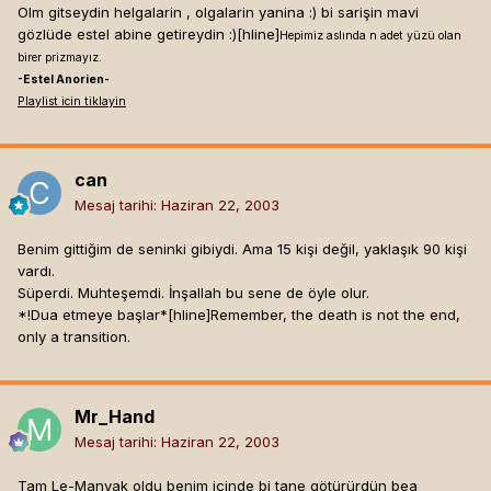
Olm gitseydin helgalarin , olgalarin yanina :) bi sarişin mavi
gözlüde estel abine getireydin :)[hline]
Hepimiz aslında n adet yüzü olan
birer prizmayız.
-Estel Anorien-
Playlist icin tiklayin
can
Mesaj tarihi:
Haziran 22, 2003
Benim gittiğim de seninki gibiydi. Ama 15 kişi değil, yaklaşık 90 kişi
vardı.
Süperdi. Muhteşemdi. İnşallah bu sene de öyle olur.
*!Dua etmeye başlar*[hline]
Remember, the death is not the end,
only a transition.
Mr_Hand
Mesaj tarihi:
Haziran 22, 2003
Tam Le-Manyak oldu benim içinde bi tane götürürdün bea